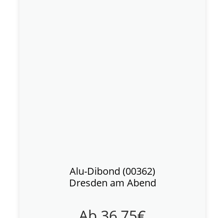
Alu-Dibond (00362)
Dresden am Abend
Ab
36,75
€