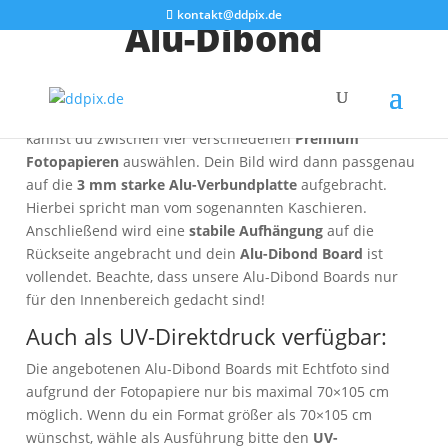
kontakt@ddpix.de
Alu-Dibond
Ein
gestochen scharfer Fotoabzug
trifft auf ein
elegantes
formstabiles Material
. Bei unseren
Alu-Dibond Boards
kannst du zwischen vier verschiedenen
Premium
Fotopapieren
auswählen. Dein Bild wird dann passgenau
auf die
3 mm starke Alu-Verbundplatte
aufgebracht.
Hierbei spricht man vom sogenannten Kaschieren.
Anschließend wird eine
stabile Aufhängung
auf die
Rückseite angebracht und dein
Alu-Dibond Board
ist
vollendet. Beachte, dass unsere Alu-Dibond Boards nur
für den Innenbereich gedacht sind!
Auch als UV-Direktdruck verfügbar:
Die angebotenen Alu-Dibond Boards mit Echtfoto sind
aufgrund der Fotopapiere nur bis maximal 70×105 cm
möglich. Wenn du ein Format größer als 70×105 cm
wünschst, wähle als Ausführung bitte den
UV-