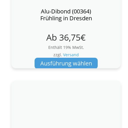
Alu-Dibond (00364)
Frühling in Dresden
Ab
36,75
€
Enthält 19% MwSt.
zzgl.
Versand
Dieses
Ausführung wählen
Produkt
weist
mehrere
Varianten
auf.
Die
Optionen
können