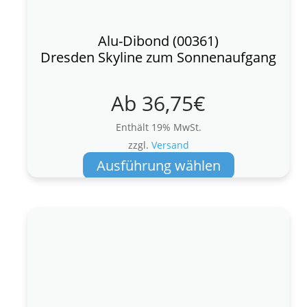
Alu-Dibond (00361)
Dresden Skyline zum Sonnenaufgang
Ab
36,75
€
Enthält 19% MwSt.
zzgl.
Versand
Dieses
Ausführung wählen
Produkt
weist
mehrere
Varianten
auf.
Die
Optionen
können