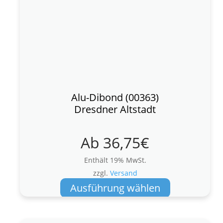
Alu-Dibond (00363)
Dresdner Altstadt
Ab
36,75
€
Enthält 19% MwSt.
zzgl.
Versand
Dieses
Ausführung wählen
Produkt
weist