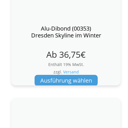
Alu-Dibond (00353)
Dresden Skyline im Winter
Ab
36,75
€
Enthält 19% MwSt.
zzgl.
Versand
Dieses
Ausführung wählen
Produkt
weist
mehrere
Varianten
auf.
Die