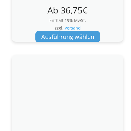
Ab
36,75
€
Enthält 19% MwSt.
zzgl.
Versand
Dieses
Ausführung wählen
Produkt
weist
mehrere
Varianten
auf.
Die
Optionen
können
auf
der
Produktseite
gewählt