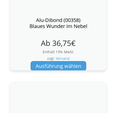
Alu-Dibond (00358)
Blaues Wunder im Nebel
Ab
36,75
€
Enthält 19% MwSt.
zzgl.
Versand
Dieses
Ausführung wählen
Produkt
weist
mehrere
Varianten
auf.
Die
Optionen