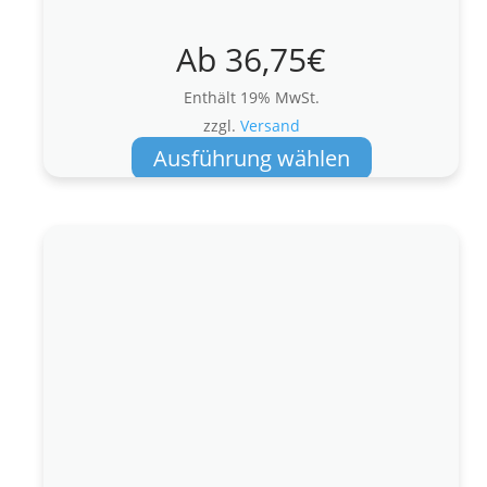
Ab
36,75
€
Enthält 19% MwSt.
zzgl.
Versand
Dieses
Ausführung wählen
Produkt
weist
mehrere
Varianten
auf.
Die
Optionen
können
auf
der
Produktseite