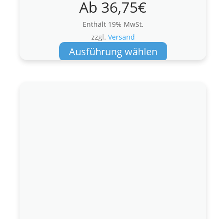
Ab
36,75
€
Enthält 19% MwSt.
zzgl.
Versand
Dieses
Ausführung wählen
Produkt
weist
mehrere
Varianten
auf.
Die
Optionen
können
auf
der
Produktseite
gewählt
werden