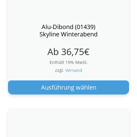
Alu-Dibond (01439)
Skyline Winterabend
Ab
36,75
€
Enthält 19% MwSt.
zzgl.
Versand
Die
Pro
Ausführung wählen
wei
meh
Var
auf.
Die
Opt