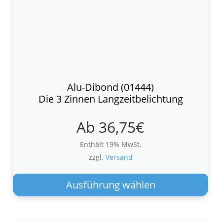
Alu-Dibond (01444)
Die 3 Zinnen Langzeitbelichtung
Ab
36,75
€
Enthält 19% MwSt.
zzgl.
Versand
Die
Pro
Ausführung wählen
wei
meh
Var