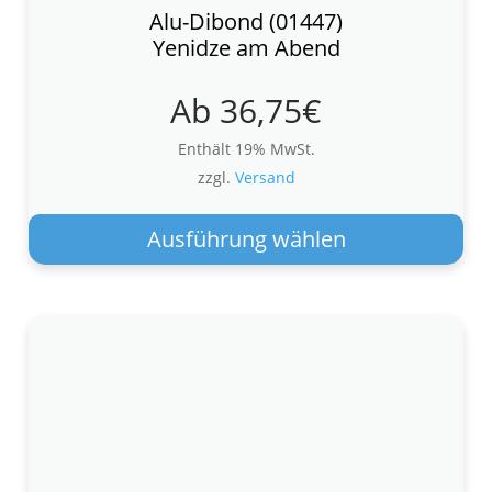
Alu-Dibond (01447)
Yenidze am Abend
Ab
36,75
€
Enthält 19% MwSt.
zzgl.
Versand
Die
Pro
Ausführung wählen
wei
meh
Var
auf.
Die
Opt
kön
auf
der