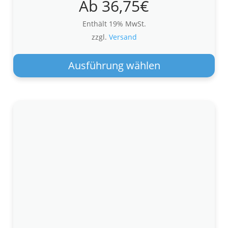
Ab
36,75
€
Enthält 19% MwSt.
zzgl.
Versand
Die
Pro
Ausführung wählen
wei
meh
Var
auf.
Die
Opt
kön
auf
der
Pro
gew
wer