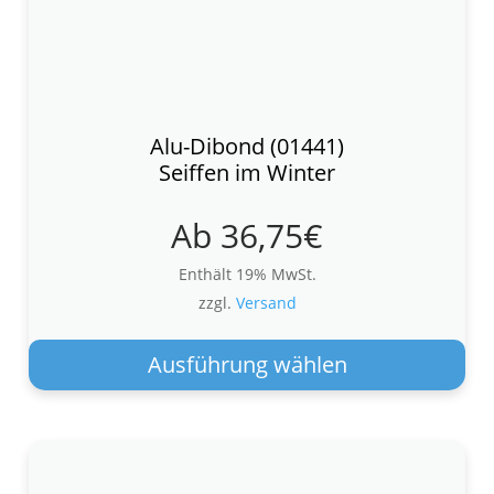
Alu-Dibond (01441)
Seiffen im Winter
Ab
36,75
€
Enthält 19% MwSt.
zzgl.
Versand
Die
Pro
Ausführung wählen
wei
meh
Var
auf.