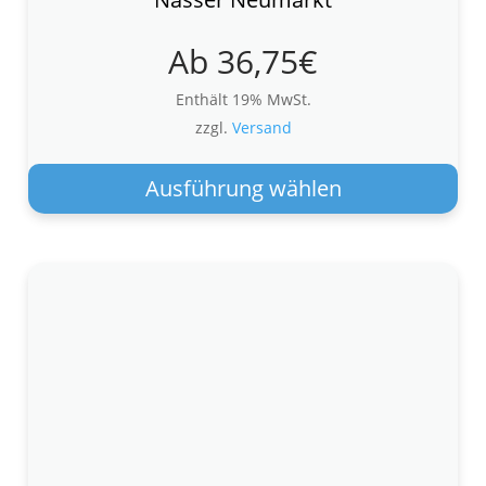
Ab
36,75
€
Enthält 19% MwSt.
zzgl.
Versand
Die
Pro
Ausführung wählen
wei
meh
Var
auf.
Die
Opt
kön
auf
der
Pro