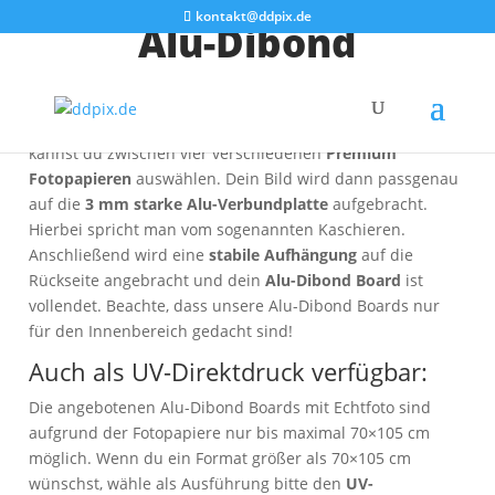
kontakt@ddpix.de
Alu-Dibond
Ein
gestochen scharfer Fotoabzug
trifft auf ein
elegantes
formstabiles Material
. Bei unseren
Alu-Dibond Boards
kannst du zwischen vier verschiedenen
Premium
Fotopapieren
auswählen. Dein Bild wird dann passgenau
auf die
3 mm starke Alu-Verbundplatte
aufgebracht.
Hierbei spricht man vom sogenannten Kaschieren.
Anschließend wird eine
stabile Aufhängung
auf die
Rückseite angebracht und dein
Alu-Dibond Board
ist
vollendet. Beachte, dass unsere Alu-Dibond Boards nur
für den Innenbereich gedacht sind!
Auch als UV-Direktdruck verfügbar:
Die angebotenen Alu-Dibond Boards mit Echtfoto sind
aufgrund der Fotopapiere nur bis maximal 70×105 cm
möglich. Wenn du ein Format größer als 70×105 cm
wünschst, wähle als Ausführung bitte den
UV-