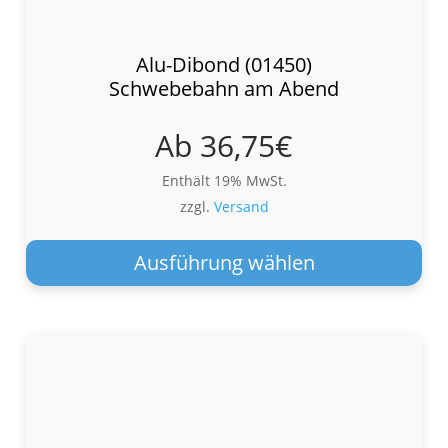
Alu-Dibond (01450)
Schwebebahn am Abend
Ab
36,75
€
Enthält 19% MwSt.
zzgl.
Versand
Die
Pro
Ausführung wählen
wei
meh
Var
auf.
Die
Opt
kön