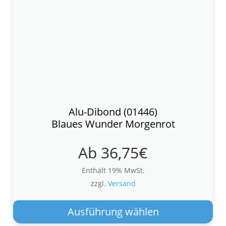
Alu-Dibond (01446)
Blaues Wunder Morgenrot
Ab
36,75
€
Enthält 19% MwSt.
zzgl.
Versand
Die
Pro
Ausführung wählen
wei