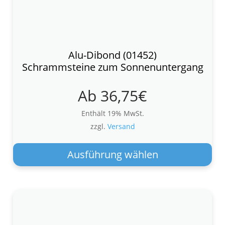
Alu-Dibond (01452)
Schrammsteine zum Sonnenuntergang
Ab
36,75
€
Enthält 19% MwSt.
zzgl.
Versand
Die
Pro
Ausführung wählen
wei
meh
Var
auf.
Die