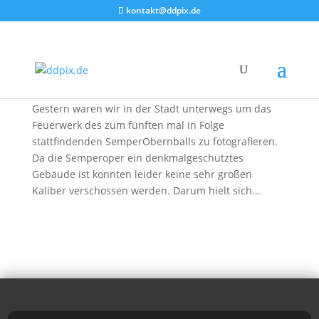
kontakt@ddpix.de
SemperOpernball 2010
von
DDpix
|
16. Jan. 2010
|
Blog
,
Feuerwerke
,
Fotoberichte
Gestern waren wir in der Stadt unterwegs um das
Feuerwerk des zum fünften mal in Folge
stattfindenden SemperObernballs zu fotografieren.
Da die Semperoper ein denkmalgeschütztes
Gebäude ist konnten leider keine sehr großen
Kaliber verschossen werden. Darum hielt sich...