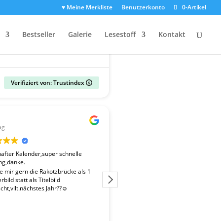
♥ Meine Merkliste
Benutzerkonto
0-Artikel
Bestseller
Galerie
Lesestoff
Kontakt
Verifiziert von: Trustindex
Gerald
ag
vor 2 Wochen
fter Kalender,super schnelle
Der Kalender "Sachsen 2027" ent
ng,danke.
überdurchschnittlich gute Fotos. 
Fotografen ist es gelungen, beso
te mir gern die Rakotzbrücke als 1
Stimmungen einzufangen. Wir wa
bild statt als Titelbild
zufrieden mit der schnellen Liefe
ht,vllt.nächstes Jahr??☺️