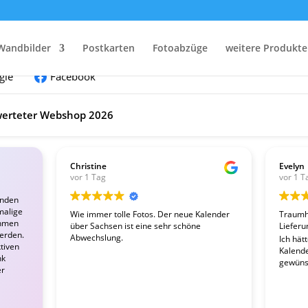
nden:
Wandbilder
Postkarten
Fotoabzüge
weitere Produkte
gle
Facebook
erteter Webshop 2026
Christine
Evelyn
vor 1 Tag
vor 1 T
enden
malige
Wie immer tolle Fotos. Der neue Kalender
Traumha
ahmen
über Sachsen ist eine sehr schöne
Lieferu
werden.
Abwechslung.
Ich hät
tiven
Kalender
nk
gewünsc
er