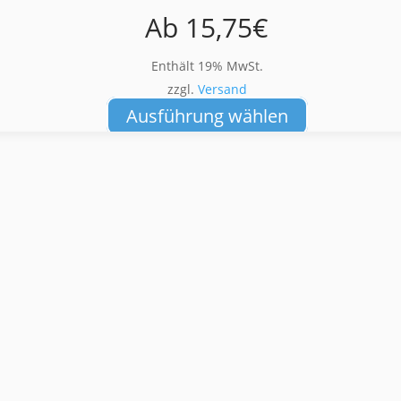
Ab
15,75
€
Enthält 19% MwSt.
zzgl.
Versand
Dieses
Ausführung wählen
Produkt
weist
mehrere
Varianten
auf.
Die
Optionen
können
auf
der
Produktseite
gewählt