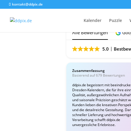
kontakt@ddpix.de
Das sagen unsere Ku
Kalender
Puzzle
Alle Bewertungen
Goo
5.0
Bestbew
Zusammenfassung
Basierend auf 679 Bewertungen
ddpix.de begeistert mit beeindruck
Dresden-Kalendern, die für ihre ein
Qualität, außergewöhnlichen Aufn
und saisonale Präzision geschätzt 
Kunden lieben die kreativen Perspek
und die detailreiche Gestaltung. Da
schneller Lieferung und hochwertig
Verarbeitung schafft ddpix.de
unvergessliche Erlebnisse.