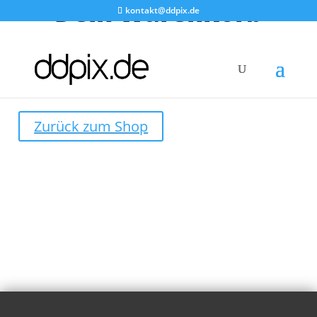
Dein Warenkorb
kontakt@ddpix.de
Dein Warenkorb ist derzeit leer.
Zurück zum Shop