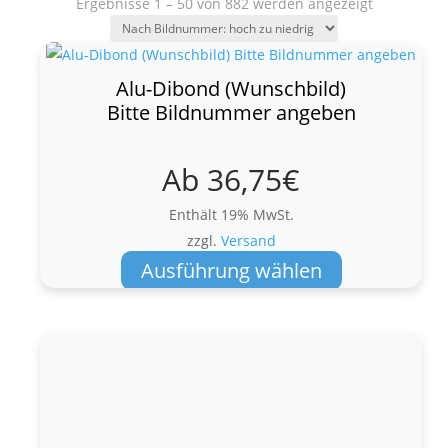
Ergebnisse 1 – 50 von 882 werden angezeigt
Alu-Dibond (Wunschbild)
Bitte Bildnummer angeben
Ab
36,75
€
Enthält 19% MwSt.
zzgl.
Versand
Dieses
Ausführung wählen
Produkt
weist
mehrere
Varianten
auf.
Die
Optionen