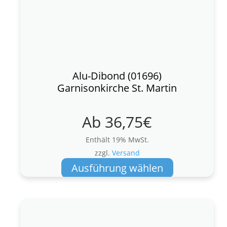
Alu-Dibond (01696)
Garnisonkirche St. Martin
Ab
36,75
€
Enthält 19% MwSt.
zzgl.
Versand
Dieses
Ausführung wählen
Produkt
weist
mehrere
Varianten