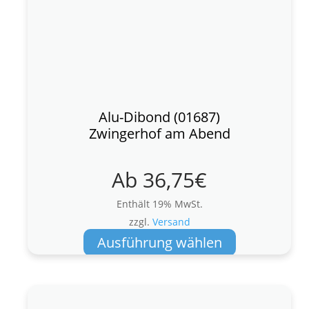
Alu-Dibond (01687)
Zwingerhof am Abend
Ab
36,75
€
Enthält 19% MwSt.
zzgl.
Versand
Dieses
Ausführung wählen
Produkt
weist
mehrere