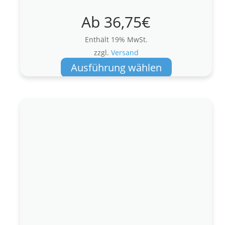
Ab
36,75
€
Enthält 19% MwSt.
zzgl.
Versand
Dieses
Ausführung wählen
Produkt
weist
mehrere
Varianten
auf.
Die
Optionen
können
auf
der
Produktseite
gewählt