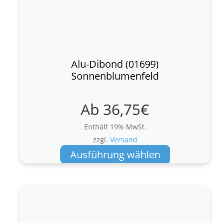
Alu-Dibond (01699)
Sonnenblumenfeld
Ab
36,75
€
Enthält 19% MwSt.
zzgl.
Versand
Dieses
Ausführung wählen
Produkt
weist
mehrere
Varianten
auf.