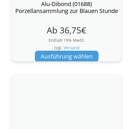
Alu-Dibond (01688)
Porzellansammlung zur Blauen Stunde
Ab
36,75
€
Enthält 19% MwSt.
zzgl.
Versand
Dieses
Ausführung wählen
Produkt
weist
mehrere
Varianten
auf.
Die
Optionen
können
auf