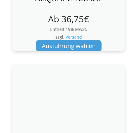
Ab
36,75
€
Enthält 19% MwSt.
zzgl.
Versand
Dieses
Ausführung wählen
Produkt
weist
mehrere
Varianten
auf.
Die
Optionen
können
auf
der
Produktseite