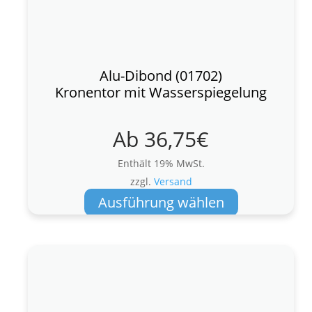
Alu-Dibond (01702)
Kronentor mit Wasserspiegelung
Ab
36,75
€
Enthält 19% MwSt.
zzgl.
Versand
Dieses
Ausführung wählen
Produkt
weist
mehrere
Varianten
auf.
Die