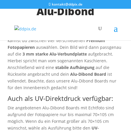
kontakt@ddpix.de
Alu-Dibond
Ein
gestochen scharfer Fotoabzug
trifft auf ein
elegantes
formstabiles Material
. Bei unseren
Alu-Dibond Boards
kannst du zwischen vier verschiedenen
Premium
Fotopapieren
auswählen. Dein Bild wird dann passgenau
auf die
3 mm starke Alu-Verbundplatte
aufgebracht.
Hierbei spricht man vom sogenannten Kaschieren.
Anschließend wird eine
stabile Aufhängung
auf die
Rückseite angebracht und dein
Alu-Dibond Board
ist
vollendet. Beachte, dass unsere Alu-Dibond Boards nur
für den Innenbereich gedacht sind!
Auch als UV-Direktdruck verfügbar:
Die angebotenen Alu-Dibond Boards mit Echtfoto sind
aufgrund der Fotopapiere nur bis maximal 70×105 cm
möglich. Wenn du ein Format größer als 70×105 cm
wünschst, wähle als Ausführung bitte den
UV-