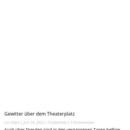
Gewitter über dem Theaterplatz
von
DDpix
|
Juni 24, 2023
|
Fotoberichte
| 3 Kommentieren
Auch über Dresden sind in den vergangenen Tagen heftige