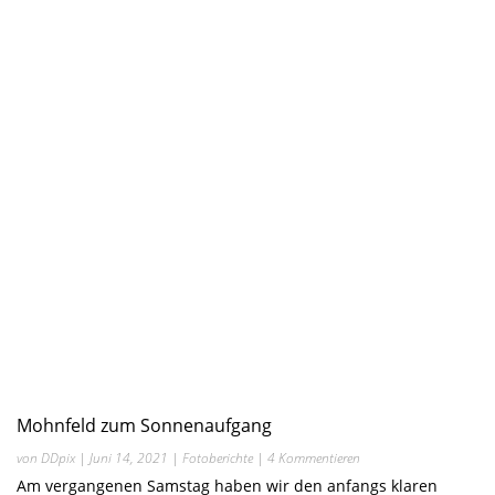
Mohnfeld zum Sonnenaufgang
von
DDpix
|
Juni 14, 2021
|
Fotoberichte
| 4 Kommentieren
Am vergangenen Samstag haben wir den anfangs klaren