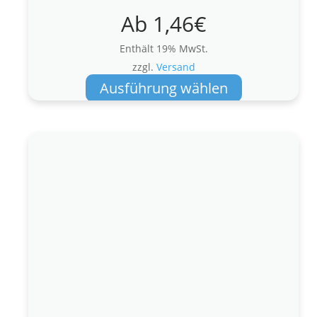
Ab
1,46
€
Enthält 19% MwSt.
zzgl.
Versand
Dieses
Ausführung wählen
Produkt
weist
mehrere
Varianten
auf.
Die
Optionen
können
auf
der
Produktseite
gewählt