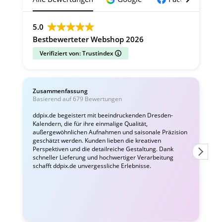
5.0
Bestbewerteter Webshop 2026
Verifiziert von: Trustindex
Zusammenfassung
C
Basierend auf 679 Bewertungen
v
ddpix.de begeistert mit beeindruckenden Dresden-
Kalendern, die für ihre einmalige Qualität,
W
außergewöhnlichen Aufnahmen und saisonale Präzision
i
geschätzt werden. Kunden lieben die kreativen
Perspektiven und die detailreiche Gestaltung. Dank
schneller Lieferung und hochwertiger Verarbeitung
schafft ddpix.de unvergessliche Erlebnisse.