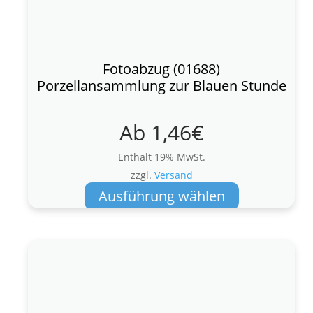
Fotoabzug (01688)
Porzellansammlung zur Blauen Stunde
Ab
1,46
€
Enthält 19% MwSt.
zzgl.
Versand
Dieses
Ausführung wählen
Produkt
weist
mehrere
Varianten
auf.
Die