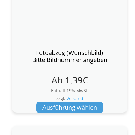
Fotoabzug (Wunschbild)
Bitte Bildnummer angeben
Ab
1,39
€
Enthält 19% MwSt.
zzgl.
Versand
Dieses
Ausführung wählen
Produkt
weist
mehrere