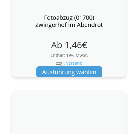
Fotoabzug (01700)
Zwingerhof im Abendrot
Ab
1,46
€
Enthält 19% MwSt.
zzgl.
Versand
Dieses
Ausführung wählen
Produkt
weist
mehrere
Varianten
auf.
Die
Optionen
können