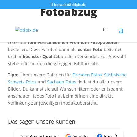
kontakt@ddpix.de
Fotoabzug
Du möchtest einzigartige Aufnahmen als
klassisches Foto
in deinen Händen halten? Kein Problem! Du kannst unsere
Fotos auf
fünf verschiedenen Premium Fotopapieren
bestellen. Diese werden dann als
echtes Foto
belichtet
und in
höchster Qualität
an dich versendet. Zur Auswahl
stehen dir hierbei die gängigen Bildformate.
Tipp
: Über unsere Galerien für
Dresden Fotos
,
Sächsische
Schweiz Fotos
und
Sachsen Fotos
findest du alle unsere
Bilder. Du kannst sie auf Wunsch filtern oder entspannt
anschauen. Jedes Foto hat beim öffnen eine direkte
Verlinkung zur jeweiligen Produktübersicht.
Das sagen unsere Kunden:
Alle Bewertungen
Google
Facebook