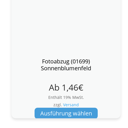
Fotoabzug (01699)
Sonnenblumenfeld
Ab
1,46
€
Enthält 19% MwSt.
zzgl.
Versand
Dieses
Ausführung wählen
Produkt
weist