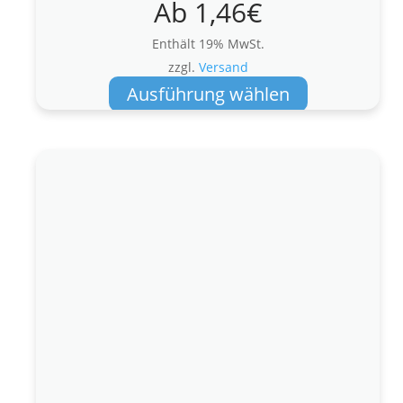
Ab
1,46
€
Enthält 19% MwSt.
zzgl.
Versand
Dieses
Ausführung wählen
Produkt
weist
mehrere
Varianten
auf.
Die
Optionen
können
auf
der
Produktseite
gewählt
werden