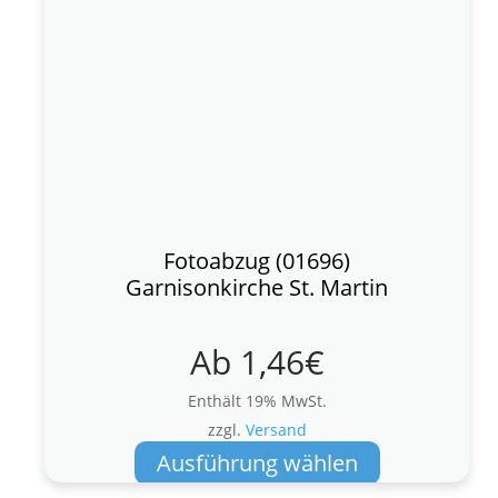
Fotoabzug (01696)
Garnisonkirche St. Martin
Ab
1,46
€
Enthält 19% MwSt.
zzgl.
Versand
Dieses
Ausführung wählen
Produkt