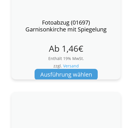
Fotoabzug (01697)
Garnisonkirche mit Spiegelung
Ab
1,46
€
Enthält 19% MwSt.
zzgl.
Versand
Dieses
Ausführung wählen
Produkt
weist
mehrere
Varianten
auf.
Die
Optionen