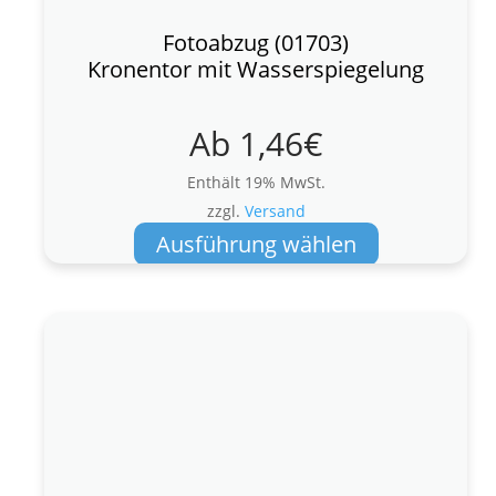
Fotoabzug (01703)
Kronentor mit Wasserspiegelung
Ab
1,46
€
Enthält 19% MwSt.
zzgl.
Versand
Dieses
Ausführung wählen
Produkt
weist
mehrere
Varianten
auf.
Die
Optionen
können