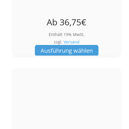
Ab
36,75
€
Enthält 19% MwSt.
zzgl.
Versand
Dieses
Ausführung wählen
Produkt
weist
mehrere
Varianten
auf.
Die
Optionen
können
auf
der