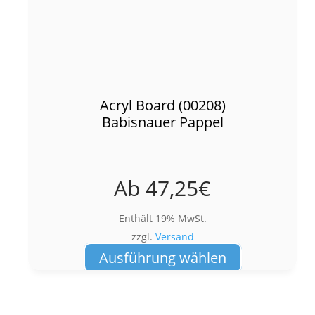
Acryl Board (00208)
Babisnauer Pappel
Ab
47,25
€
Enthält 19% MwSt.
zzgl.
Versand
Dieses
Ausführung wählen
Produkt
weist
mehrere