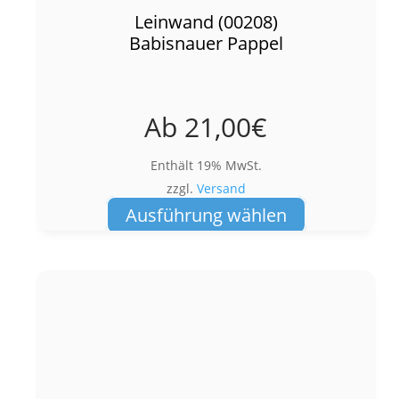
Leinwand (00208)
Babisnauer Pappel
Ab
21,00
€
Enthält 19% MwSt.
zzgl.
Versand
Dieses
Ausführung wählen
Produkt
weist
mehrere
Varianten
auf.
Die
Optionen
können