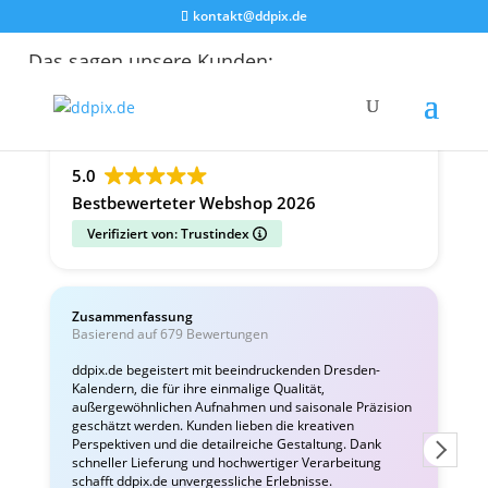
kontakt@ddpix.de
Das sagen unsere Kunden:
Alle Bewertungen
Google
Facebook
5.0
Bestbewerteter Webshop 2026
Verifiziert von: Trustindex
Zusammenfassung
C
Basierend auf 679 Bewertungen
v
ddpix.de begeistert mit beeindruckenden Dresden-
Kalendern, die für ihre einmalige Qualität,
W
außergewöhnlichen Aufnahmen und saisonale Präzision
i
geschätzt werden. Kunden lieben die kreativen
Perspektiven und die detailreiche Gestaltung. Dank
schneller Lieferung und hochwertiger Verarbeitung
schafft ddpix.de unvergessliche Erlebnisse.