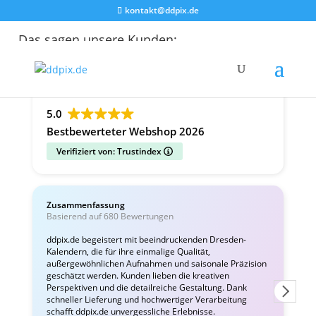
kontakt@ddpix.de
Das sagen unsere Kunden:
Alle Bewertungen
Google
Facebook
5.0
Bestbewerteter Webshop 2026
Verifiziert von: Trustindex
Zusammenfassung
Basierend auf 680 Bewertungen
ddpix.de begeistert mit beeindruckenden Dresden-
Kalendern, die für ihre einmalige Qualität,
T
außergewöhnlichen Aufnahmen und saisonale Präzision
e
geschätzt werden. Kunden lieben die kreativen
L
Perspektiven und die detailreiche Gestaltung. Dank
schneller Lieferung und hochwertiger Verarbeitung
schafft ddpix.de unvergessliche Erlebnisse.