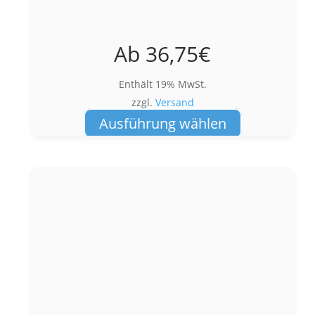
Ab
36,75
€
Enthält 19% MwSt.
zzgl.
Versand
Dieses
Ausführung wählen
Produkt
weist
mehrere
Varianten
auf.
Die
Optionen
können
auf
der