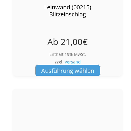
Leinwand (00215)
Blitzeinschlag
Ab
21,00
€
Enthält 19% MwSt.
zzgl.
Versand
Dieses
Ausführung wählen
Produkt
weist
mehrere
Varianten
auf.
Die
Optionen
können