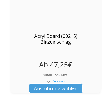
Acryl Board (00215)
Blitzeinschlag
Ab
47,25
€
Enthält 19% MwSt.
zzgl.
Versand
Dieses
Ausführung wählen
Produkt
weist
mehrere