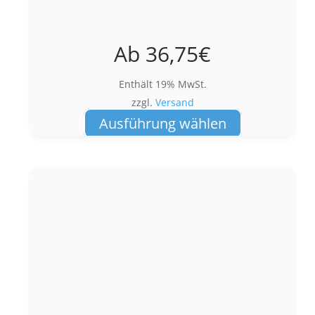
Ab
36,75
€
Enthält 19% MwSt.
zzgl.
Versand
Dieses
Ausführung wählen
Produkt
weist
mehrere
Varianten
auf.
Die
Optionen
können
auf
der