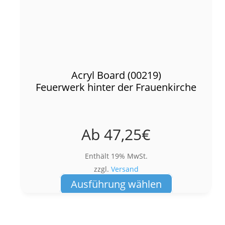
Acryl Board (00219)
Feuerwerk hinter der Frauenkirche
Ab
47,25
€
Enthält 19% MwSt.
zzgl.
Versand
Dieses
Ausführung wählen
Produkt
weist
mehrere