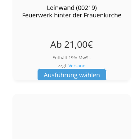
Leinwand (00219)
Feuerwerk hinter der Frauenkirche
Ab
21,00
€
Enthält 19% MwSt.
zzgl.
Versand
Dieses
Ausführung wählen
Produkt
weist
mehrere
Varianten
auf.
Die
Optionen
können