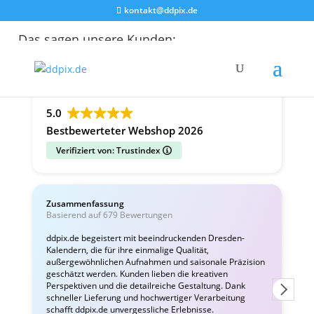
kontakt@ddpix.de
Das sagen unsere Kunden:
Alle Bewertungen
Google
Facebook
5.0
Bestbewerteter Webshop 2026
Verifiziert von: Trustindex
Zusammenfassung
C
Basierend auf 679 Bewertungen
v
ddpix.de begeistert mit beeindruckenden Dresden-
Kalendern, die für ihre einmalige Qualität,
W
außergewöhnlichen Aufnahmen und saisonale Präzision
i
geschätzt werden. Kunden lieben die kreativen
Perspektiven und die detailreiche Gestaltung. Dank
schneller Lieferung und hochwertiger Verarbeitung
schafft ddpix.de unvergessliche Erlebnisse.