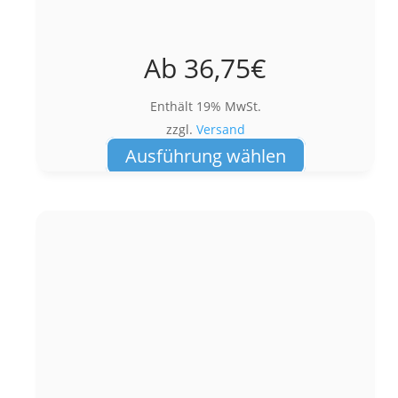
Ab
36,75
€
Enthält 19% MwSt.
zzgl.
Versand
Dieses
Ausführung wählen
Produkt
weist
mehrere
Varianten
auf.
Die
Optionen
können
auf
der