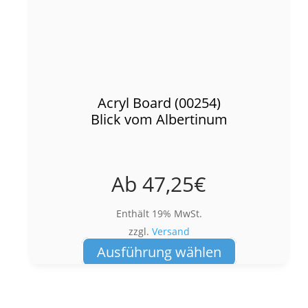
Acryl Board (00254)
Blick vom Albertinum
Ab
47,25
€
Enthält 19% MwSt.
zzgl.
Versand
Dieses
Ausführung wählen
Produkt
weist
mehrere