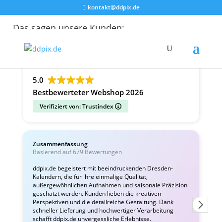
kontakt@ddpix.de
Das sagen unsere Kunden:
Alle Bewertungen
Google
Facebook
5.0
Bestbewerteter Webshop 2026
Verifiziert von: Trustindex
Zusammenfassung
C
Basierend auf 679 Bewertungen
v
ddpix.de begeistert mit beeindruckenden Dresden-
Kalendern, die für ihre einmalige Qualität,
W
außergewöhnlichen Aufnahmen und saisonale Präzision
i
geschätzt werden. Kunden lieben die kreativen
Perspektiven und die detailreiche Gestaltung. Dank
schneller Lieferung und hochwertiger Verarbeitung
schafft ddpix.de unvergessliche Erlebnisse.