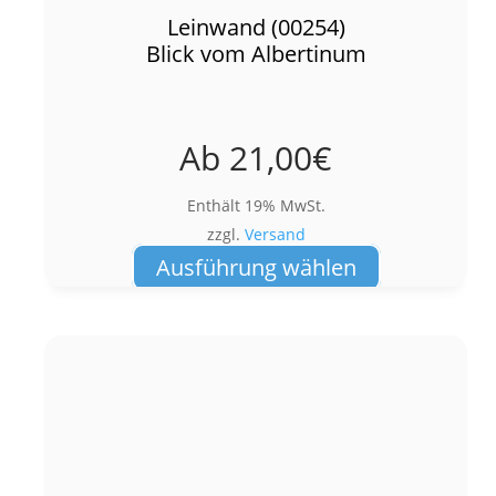
Leinwand (00254)
Blick vom Albertinum
Ab
21,00
€
Enthält 19% MwSt.
zzgl.
Versand
Dieses
Ausführung wählen
Produkt
weist
mehrere
Varianten
auf.
Die
Optionen
können