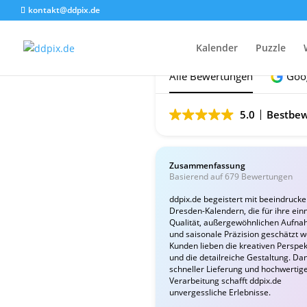
kontakt@ddpix.de
Das sagen unsere Ku
Kalender
Puzzle
Alle Bewertungen
Goo
5.0
Bestbew
Zusammenfassung
Basierend auf 679 Bewertungen
ddpix.de begeistert mit beeindruck
Dresden-Kalendern, die für ihre ein
Qualität, außergewöhnlichen Aufn
und saisonale Präzision geschätzt 
Kunden lieben die kreativen Perspek
und die detailreiche Gestaltung. Da
schneller Lieferung und hochwertig
Verarbeitung schafft ddpix.de
unvergessliche Erlebnisse.