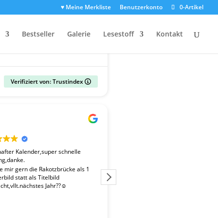
♥ Meine Merkliste
Benutzerkonto
0-Artikel
Bestseller
Galerie
Lesestoff
Kontakt
Verifiziert von: Trustindex
Gerald
vor 2 Wochen
fter Kalender,super schnelle
Der Kalender "Sachsen 2027" ent
ng,danke.
überdurchschnittlich gute Fotos. 
Fotografen ist es gelungen, beso
te mir gern die Rakotzbrücke als 1
Stimmungen einzufangen. Wir wa
bild statt als Titelbild
zufrieden mit der schnellen Liefe
ht,vllt.nächstes Jahr??☺️