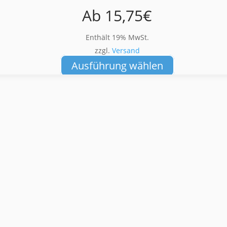
Ab
15,75
€
Enthält 19% MwSt.
zzgl.
Versand
Dieses
Ausführung wählen
Produkt
weist
mehrere
Varianten
auf.
Die
Optionen
können
auf
der
Produktseite
gewählt