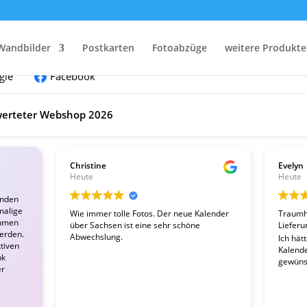
nden:
Wandbilder
Postkarten
Fotoabzüge
weitere Produkte
gle
Facebook
erteter Webshop 2026
Christine
Evelyn
Heute
Heute
enden
malige
Wie immer tolle Fotos. Der neue Kalender
Traumha
ahmen
über Sachsen ist eine sehr schöne
Lieferu
werden.
Abwechslung.
Ich hät
tiven
Kalender
nk
gewünsc
er