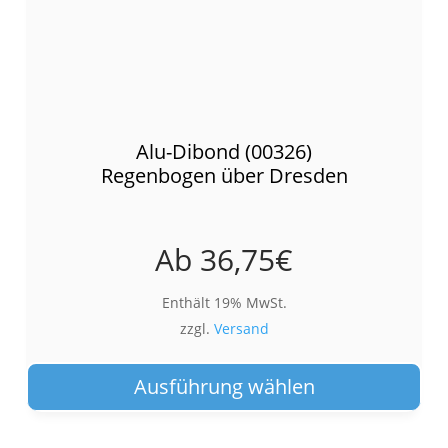
Alu-Dibond (00326)
Regenbogen über Dresden
Ab
36,75
€
Enthält 19% MwSt.
zzgl.
Versand
Die
Pro
Ausführung wählen
wei
meh