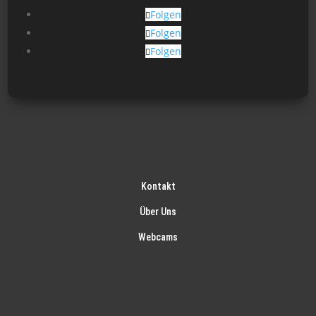
gew
Folgen
wer
Folgen
Folgen
Kontakt
Über Uns
Webcams