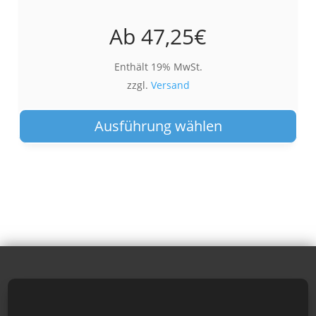
Ab
47,25
€
Enthält 19% MwSt.
zzgl.
Versand
Die
Pro
Ausführung wählen
wei
meh
Var
auf.
Die
Opt
kön
auf
der
Pro