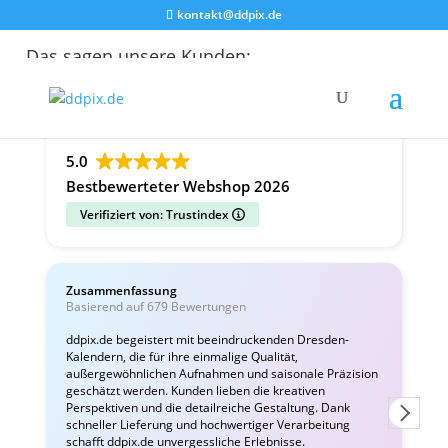
kontakt@ddpix.de
Das sagen unsere Kunden:
Alle Bewertungen
Google
Facebook
5.0
Bestbewerteter Webshop 2026
Verifiziert von: Trustindex
Zusammenfassung
C
Basierend auf 679 Bewertungen
v
ddpix.de begeistert mit beeindruckenden Dresden-
Kalendern, die für ihre einmalige Qualität,
W
außergewöhnlichen Aufnahmen und saisonale Präzision
i
geschätzt werden. Kunden lieben die kreativen
Perspektiven und die detailreiche Gestaltung. Dank
schneller Lieferung und hochwertiger Verarbeitung
schafft ddpix.de unvergessliche Erlebnisse.