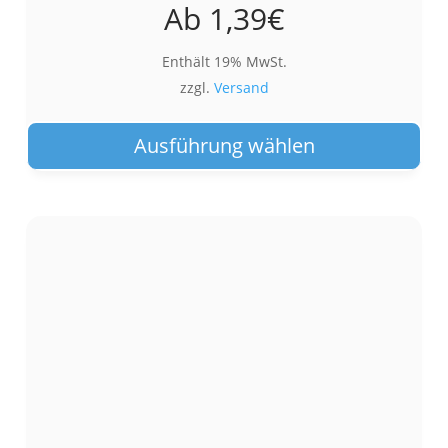
Ab
1,39
€
Enthält 19% MwSt.
zzgl.
Versand
Die
Pro
Ausführung wählen
wei
meh
Var
auf.
Die
Opt
kön
auf
der
Pro
gew