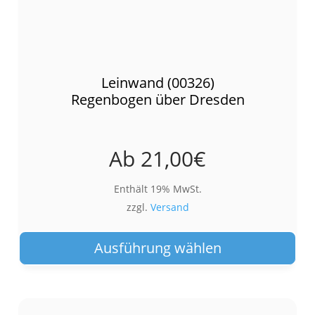
Leinwand (00326)
Regenbogen über Dresden
Ab
21,00
€
Enthält 19% MwSt.
zzgl.
Versand
Die
Pro
Ausführung wählen
wei
meh
Var