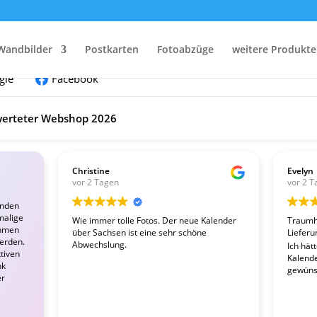
nden:
Wandbilder
Postkarten
Fotoabzüge
weitere Produkte
gle
Facebook
erteter Webshop 2026
Christine
Evelyn
vor 2 Tagen
vor 2 T
enden
malige
Wie immer tolle Fotos. Der neue Kalender
Traumha
ahmen
über Sachsen ist eine sehr schöne
Lieferu
werden.
Abwechslung.
Ich hät
tiven
Kalender
nk
gewünsc
er