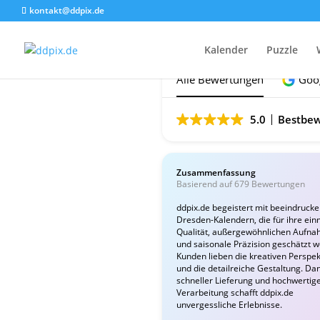
kontakt@ddpix.de
Das sagen unsere Ku
Kalender
Puzzle
Alle Bewertungen
Goo
5.0
Bestbew
Zusammenfassung
Basierend auf 679 Bewertungen
ddpix.de begeistert mit beeindruck
Dresden-Kalendern, die für ihre ein
Qualität, außergewöhnlichen Aufn
und saisonale Präzision geschätzt 
Kunden lieben die kreativen Perspek
und die detailreiche Gestaltung. Da
schneller Lieferung und hochwertig
Verarbeitung schafft ddpix.de
unvergessliche Erlebnisse.