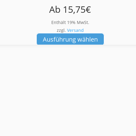
Ab
15,75
€
Enthält 19% MwSt.
zzgl.
Versand
Dieses
Ausführung wählen
Produkt
weist
mehrere
Varianten
auf.
Die
Optionen
können
auf
der
Produktseite
gewählt