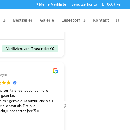
♥ Meine Merkliste
Benutzerkonto
0-Artikel
Bestseller
Galerie
Lesestoff
Kontakt
Verifiziert von: Trustindex
Gerald
agen
vor 2 Wochen
fter Kalender,super schnelle
Der Kalender "Sachsen 2027" ent
ng,danke.
überdurchschnittlich gute Fotos. 
Fotografen ist es gelungen, beso
te mir gern die Rakotzbrücke als 1
Stimmungen einzufangen. Wir wa
bild statt als Titelbild
zufrieden mit der schnellen Liefe
ht,vllt.nächstes Jahr??☺️