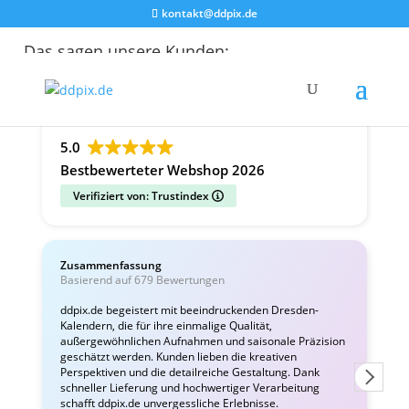
kontakt@ddpix.de
Das sagen unsere Kunden:
Alle Bewertungen
Google
Facebook
5.0
Bestbewerteter Webshop 2026
Verifiziert von: Trustindex
Zusammenfassung
C
Basierend auf 679 Bewertungen
v
ddpix.de begeistert mit beeindruckenden Dresden-
Kalendern, die für ihre einmalige Qualität,
W
außergewöhnlichen Aufnahmen und saisonale Präzision
i
geschätzt werden. Kunden lieben die kreativen
Perspektiven und die detailreiche Gestaltung. Dank
schneller Lieferung und hochwertiger Verarbeitung
schafft ddpix.de unvergessliche Erlebnisse.