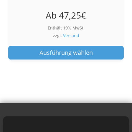
Ab
47,25
€
Enthält 19% MwSt.
zzgl.
Versand
Die
Pro
Ausführung wählen
wei
meh
Var
auf.
Die
Opt
kön
auf
der
Pro