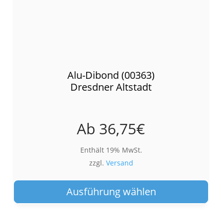
Alu-Dibond (00363)
Dresdner Altstadt
Ab
36,75
€
Enthält 19% MwSt.
zzgl.
Versand
Die
Pro
Ausführung wählen
wei
meh