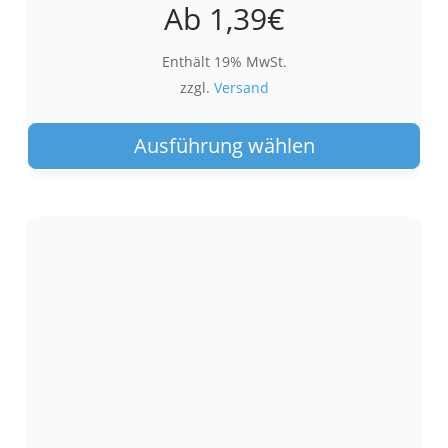
Ab
1,39
€
Enthält 19% MwSt.
zzgl.
Versand
Die
Pro
Ausführung wählen
wei
meh
Var
auf.
Die
Opt
kön
auf
der
Pro
gew