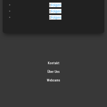
gew
Folgen
wer
Folgen
Folgen
Kontakt
Über Uns
Webcams