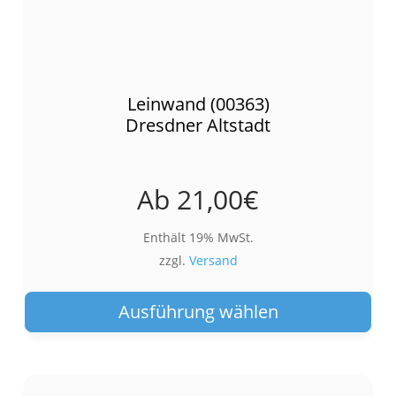
Leinwand (00363)
Dresdner Altstadt
Ab
21,00
€
Enthält 19% MwSt.
zzgl.
Versand
Die
Pro
Ausführung wählen
wei
meh
Var