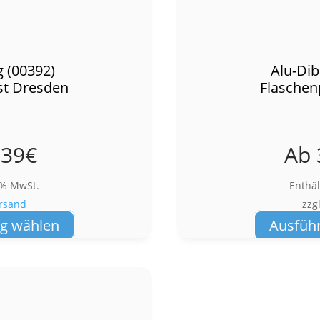
 (00392)
Alu-Dib
st Dresden
Flaschen
,39
€
Ab
9% MwSt.
Enthä
rsand
zzg
Dieses
g wählen
Ausfüh
Produkt
weist
mehrere
Varianten
auf.