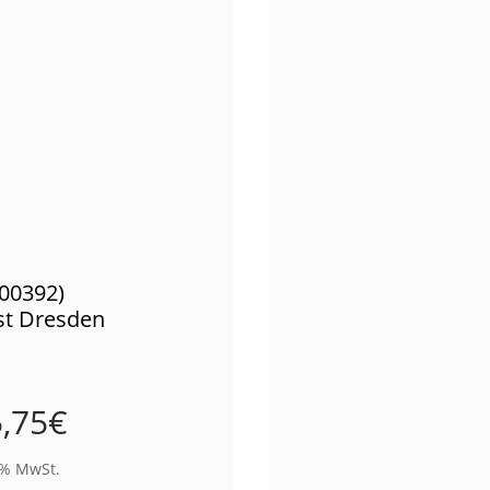
(00392)
st Dresden
,75
€
9% MwSt.