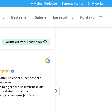
♥ Meine Merkliste
Benutzerkonto
0-Artikel
Bestseller
Galerie
Lesestoff
Kontakt
Verifiziert von: Trustindex
Gerald
vor 2 Wochen
fter Kalender,super schnelle
Der Kalender "Sachsen 2027" ent
ng,danke.
überdurchschnittlich gute Fotos. 
Fotografen ist es gelungen, beso
te mir gern die Rakotzbrücke als 1
Stimmungen einzufangen. Wir wa
bild statt als Titelbild
zufrieden mit der schnellen Liefe
ht,vllt.nächstes Jahr??☺️