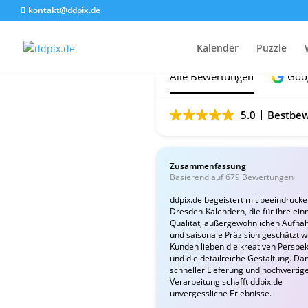
kontakt@ddpix.de
Das sagen unsere Ku
Kalender
Puzzle
Alle Bewertungen
Goo
5.0
Bestbew
Zusammenfassung
Basierend auf 679 Bewertungen
ddpix.de begeistert mit beeindruck
Dresden-Kalendern, die für ihre ein
Qualität, außergewöhnlichen Aufn
und saisonale Präzision geschätzt 
Kunden lieben die kreativen Perspek
und die detailreiche Gestaltung. Da
schneller Lieferung und hochwertig
Verarbeitung schafft ddpix.de
unvergessliche Erlebnisse.