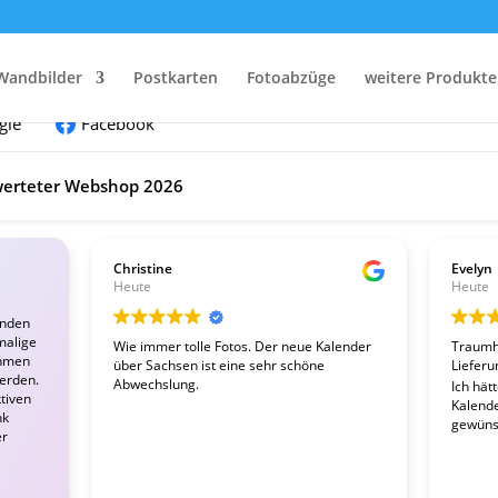
nden:
Wandbilder
Postkarten
Fotoabzüge
weitere Produkte
gle
Facebook
erteter Webshop 2026
Christine
Evelyn
Heute
Heute
enden
malige
Wie immer tolle Fotos. Der neue Kalender
Traumha
ahmen
über Sachsen ist eine sehr schöne
Lieferu
werden.
Abwechslung.
Ich hät
tiven
Kalender
nk
gewünsc
er