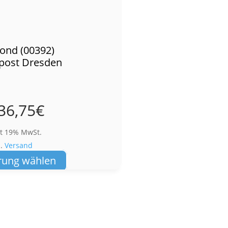
ond (00392)
post Dresden
36,75
€
lt 19% MwSt.
l.
Versand
Dieses
rung wählen
Produkt
weist
mehrere
Varianten
auf.