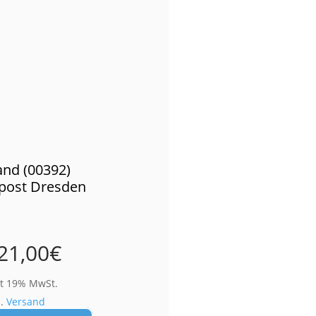
nd (00392)
post Dresden
21,00
€
lt 19% MwSt.
l.
Versand