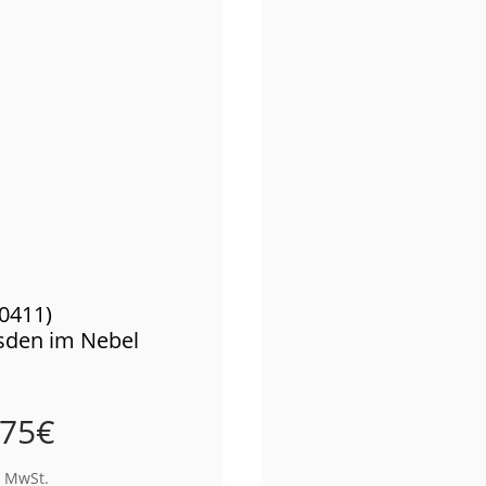
00411)
sden im Nebel
,75
€
% MwSt.