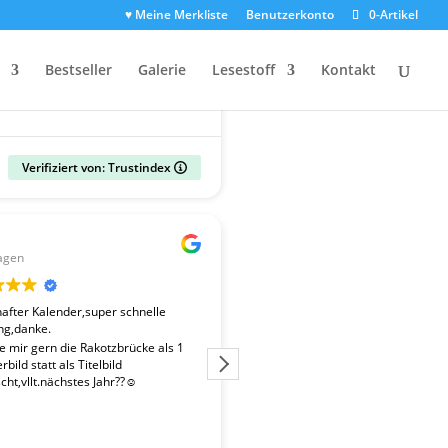
♥ Meine Merkliste
Benutzerkonto
0-Artikel
Bestseller
Galerie
Lesestoff
Kontakt
Verifiziert von: Trustindex
Gerald
agen
vor 2 Wochen
fter Kalender,super schnelle
Der Kalender "Sachsen 2027" ent
ng,danke.
überdurchschnittlich gute Fotos. 
Fotografen ist es gelungen, beso
te mir gern die Rakotzbrücke als 1
Stimmungen einzufangen. Wir wa
bild statt als Titelbild
zufrieden mit der schnellen Liefe
ht,vllt.nächstes Jahr??☺️