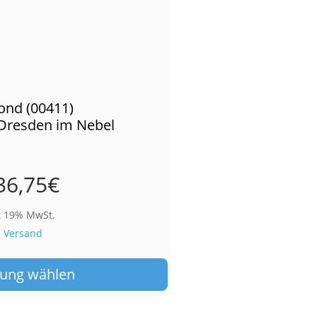
ond (00411)
Dresden im Nebel
36,75
€
t 19% MwSt.
.
Versand
Dieses
Produkt
ung wählen
weist
mehrere