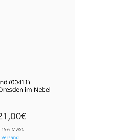
nd (00411)
Dresden im Nebel
21,00
€
t 19% MwSt.
.
Versand