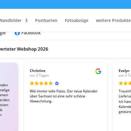
nden:
Wandbilder
Postkarten
Fotoabzüge
weitere Produkte
gle
Facebook
erteter Webshop 2026
Christine
Evelyn
vor 2 Tagen
vor 2 T
enden
malige
Wie immer tolle Fotos. Der neue Kalender
Traumha
ahmen
über Sachsen ist eine sehr schöne
Lieferu
werden.
Abwechslung.
Ich hät
tiven
Kalender
nk
gewünsc
er