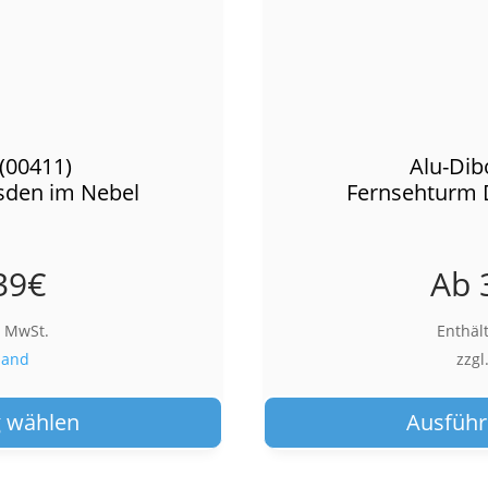
(00411)
Alu-Dib
sden im Nebel
Fernsehturm 
39
€
Ab
% MwSt.
Enthäl
sand
zzgl
Dieses
Produkt
 wählen
Ausführ
weist
mehrere