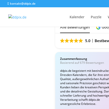
kontakt@ddpix.de
Das sagen unsere Ku
Kalender
Puzzle
Alle Bewertungen
Goo
5.0
Bestbew
Zusammenfassung
Basierend auf 679 Bewertungen
ddpix.de begeistert mit beeindruck
Dresden-Kalendern, die für ihre ein
Qualität, außergewöhnlichen Aufn
und saisonale Präzision geschätzt 
Kunden lieben die kreativen Perspek
und die detailreiche Gestaltung. Da
schneller Lieferung und hochwertig
Verarbeitung schafft ddpix.de
unvergessliche Erlebnisse.