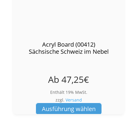
Acryl Board (00412)
Sächsische Schweiz im Nebel
Ab
47,25
€
Enthält 19% MwSt.
zzgl.
Versand
Dieses
Ausführung wählen
Produkt
weist
mehrere