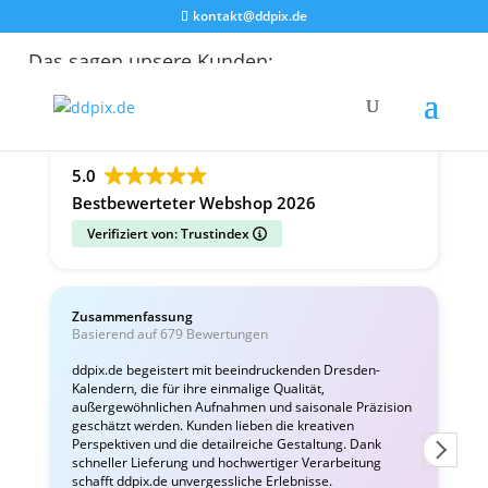
kontakt@ddpix.de
Das sagen unsere Kunden:
Alle Bewertungen
Google
Facebook
5.0
Bestbewerteter Webshop 2026
Verifiziert von: Trustindex
Zusammenfassung
C
Basierend auf 679 Bewertungen
v
ddpix.de begeistert mit beeindruckenden Dresden-
Kalendern, die für ihre einmalige Qualität,
W
außergewöhnlichen Aufnahmen und saisonale Präzision
i
geschätzt werden. Kunden lieben die kreativen
Perspektiven und die detailreiche Gestaltung. Dank
schneller Lieferung und hochwertiger Verarbeitung
schafft ddpix.de unvergessliche Erlebnisse.