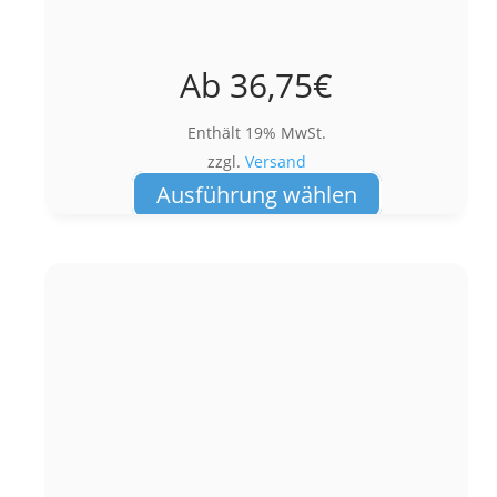
Ab
36,75
€
Enthält 19% MwSt.
zzgl.
Versand
Dieses
Ausführung wählen
Produkt
weist
mehrere
Varianten
auf.
Die
Optionen
können
auf
der