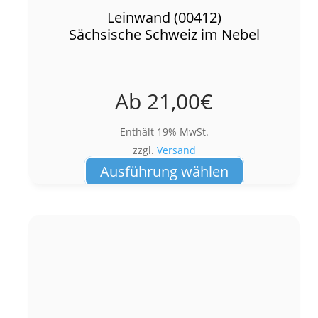
Leinwand (00412)
Sächsische Schweiz im Nebel
Ab
21,00
€
Enthält 19% MwSt.
zzgl.
Versand
Dieses
Ausführung wählen
Produkt
weist
mehrere
Varianten
auf.
Die
Optionen
können