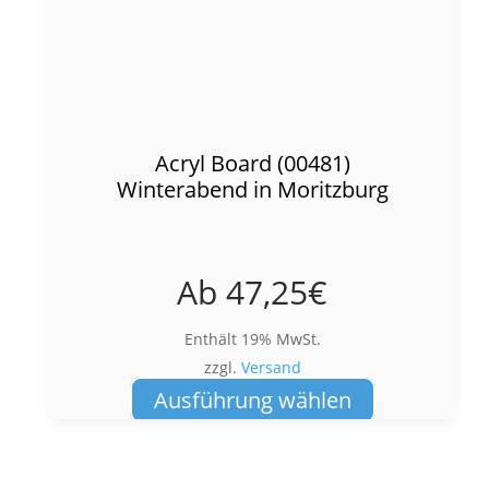
Acryl Board (00481)
Winterabend in Moritzburg
Ab
47,25
€
Enthält 19% MwSt.
zzgl.
Versand
Dieses
Ausführung wählen
Produkt
weist
mehrere