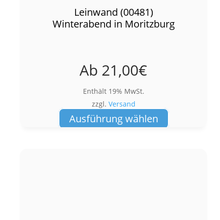
Leinwand (00481)
Winterabend in Moritzburg
Ab
21,00
€
Enthält 19% MwSt.
zzgl.
Versand
Dieses
Ausführung wählen
Produkt
weist
mehrere
Varianten
auf.
Die
Optionen
können