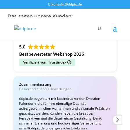
kontakt@ddpix.de
Das sagen unsere Kunden:
Alle Bewertungen
Google
Facebook
5.0
Bestbewerteter Webshop 2026
Verifiziert von: Trustindex
Zusammenfassung
Basierend auf 680 Bewertungen
v
ddpix.de begeistert mit beeindruckenden Dresden-
Kalendern, die für ihre einmalige Qualität,
T
außergewöhnlichen Aufnahmen und saisonale Präzision
e
geschätzt werden. Kunden lieben die kreativen
L
Perspektiven und die detailreiche Gestaltung. Dank
schneller Lieferung und hochwertiger Verarbeitung
schafft ddpix.de unvergessliche Erlebnisse.