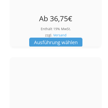
Ab
36,75
€
Enthält 19% MwSt.
zzgl.
Versand
Dieses
Ausführung wählen
Produkt
weist
mehrere
Varianten
auf.
Die
Optionen
können
auf
der