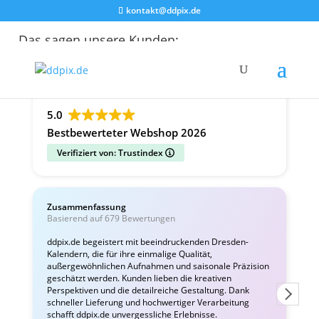
kontakt@ddpix.de
Das sagen unsere Kunden:
Alle Bewertungen
Google
Facebook
5.0
Bestbewerteter Webshop 2026
Verifiziert von: Trustindex
Zusammenfassung
C
Basierend auf 679 Bewertungen
v
ddpix.de begeistert mit beeindruckenden Dresden-
Kalendern, die für ihre einmalige Qualität,
W
außergewöhnlichen Aufnahmen und saisonale Präzision
i
geschätzt werden. Kunden lieben die kreativen
Perspektiven und die detailreiche Gestaltung. Dank
schneller Lieferung und hochwertiger Verarbeitung
schafft ddpix.de unvergessliche Erlebnisse.