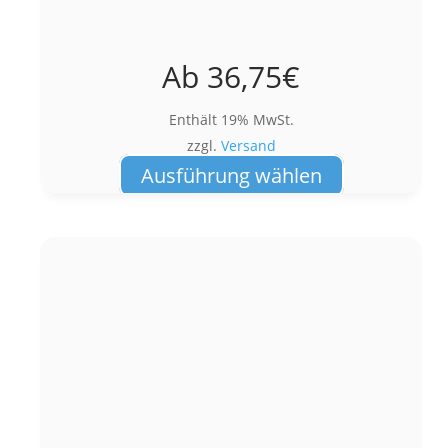
Ab
36,75
€
Enthält 19% MwSt.
zzgl.
Versand
Dieses
Ausführung wählen
Produkt
weist
mehrere
Varianten
auf.
Die
Optionen
können
auf
der