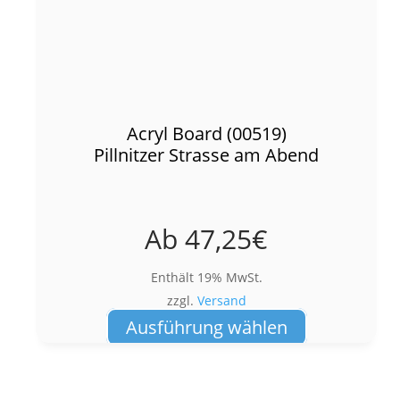
Acryl Board (00519)
Pillnitzer Strasse am Abend
Ab
47,25
€
Enthält 19% MwSt.
zzgl.
Versand
Dieses
Ausführung wählen
Produkt
weist
mehrere