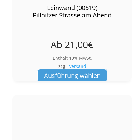
Leinwand (00519)
Pillnitzer Strasse am Abend
Ab
21,00
€
Enthält 19% MwSt.
zzgl.
Versand
Dieses
Ausführung wählen
Produkt
weist
mehrere
Varianten
auf.
Die
Optionen
können