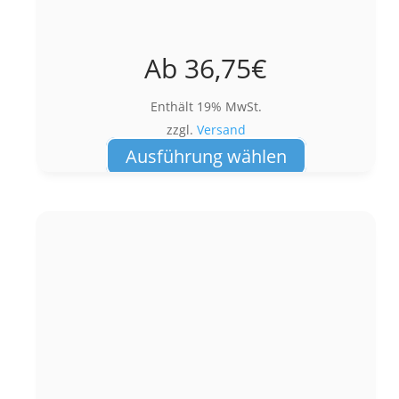
Ab
36,75
€
Enthält 19% MwSt.
zzgl.
Versand
Dieses
Ausführung wählen
Produkt
weist
mehrere
Varianten
auf.
Die
Optionen
können
auf
der