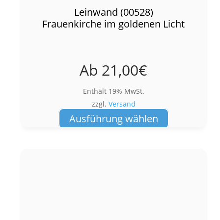
Leinwand (00528)
Frauenkirche im goldenen Licht
Ab
21,00
€
Enthält 19% MwSt.
zzgl.
Versand
Dieses
Ausführung wählen
Produkt
weist
mehrere
Varianten
auf.
Die
Optionen
können