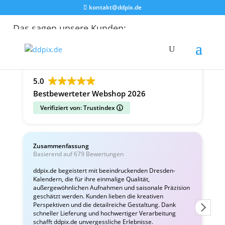
kontakt@ddpix.de
Das sagen unsere Kunden:
Alle Bewertungen
Google
Facebook
5.0
Bestbewerteter Webshop 2026
Verifiziert von: Trustindex
Zusammenfassung
C
Basierend auf 679 Bewertungen
v
ddpix.de begeistert mit beeindruckenden Dresden-
Kalendern, die für ihre einmalige Qualität,
W
außergewöhnlichen Aufnahmen und saisonale Präzision
i
geschätzt werden. Kunden lieben die kreativen
Perspektiven und die detailreiche Gestaltung. Dank
schneller Lieferung und hochwertiger Verarbeitung
schafft ddpix.de unvergessliche Erlebnisse.