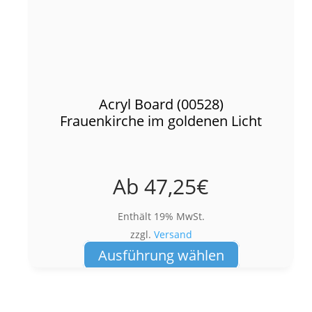
Acryl Board (00528)
Frauenkirche im goldenen Licht
Ab
47,25
€
Enthält 19% MwSt.
zzgl.
Versand
Dieses
Ausführung wählen
Produkt
weist
mehrere