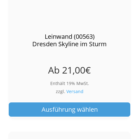
Leinwand (00563)
Dresden Skyline im Sturm
Ab
21,00
€
Enthält 19% MwSt.
zzgl.
Versand
Die
Pro
Ausführung wählen
wei
meh
Var