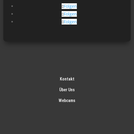
gew
Folgen
wer
Folgen
Folgen
Kontakt
Über Uns
Webcams