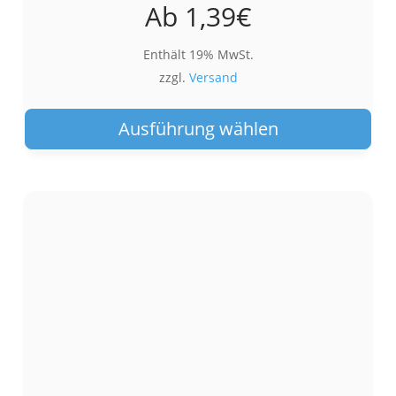
Ab
1,39
€
Enthält 19% MwSt.
zzgl.
Versand
Die
Pro
Ausführung wählen
wei
meh
Var
auf.
Die
Opt
kön
auf
der
Pro
gew