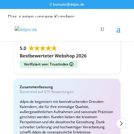
kontakt@ddpix.de
Das sagen unsere Kunden:
Alle Bewertungen
Google
Facebook
5.0
Bestbewerteter Webshop 2026
Verifiziert von: Trustindex
Zusammenfassung
C
Basierend auf 679 Bewertungen
v
ddpix.de begeistert mit beeindruckenden Dresden-
Kalendern, die für ihre einmalige Qualität,
W
außergewöhnlichen Aufnahmen und saisonale Präzision
i
geschätzt werden. Kunden lieben die kreativen
Perspektiven und die detailreiche Gestaltung. Dank
schneller Lieferung und hochwertiger Verarbeitung
schafft ddpix.de unvergessliche Erlebnisse.