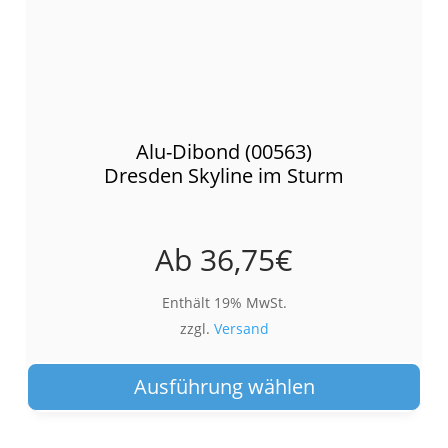
Alu-Dibond (00563)
Dresden Skyline im Sturm
Ab
36,75
€
Enthält 19% MwSt.
zzgl.
Versand
Die
Pro
Ausführung wählen
wei
meh