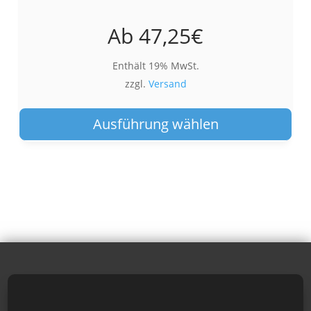
Ab
47,25
€
Enthält 19% MwSt.
zzgl.
Versand
Die
Pro
Ausführung wählen
wei
meh
Var
auf.
Die
Opt
kön
auf
der
Pro