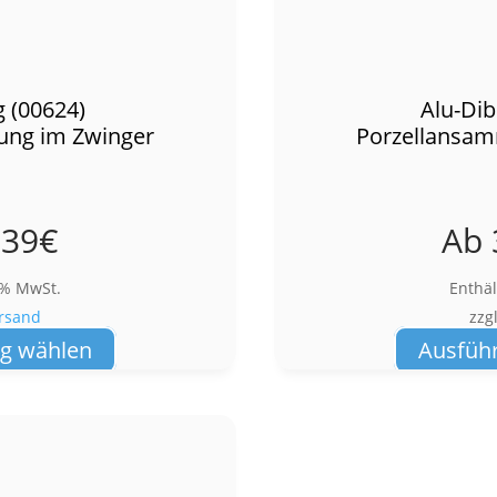
 (00624)
Alu-Dib
ung im Zwinger
Porzellansam
,39
€
Ab
9% MwSt.
Enthä
rsand
zzg
Dieses
g wählen
Ausfüh
Produkt
weist
mehrere
Varianten
auf.