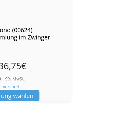
ond (00624)
mlung im Zwinger
36,75
€
lt 19% MwSt.
l.
Versand
Dieses
rung wählen
Produkt
weist
mehrere
Varianten
auf.