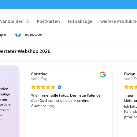
nden:
Wandbilder
Postkarten
Fotoabzüge
weitere Produkte
gle
Facebook
erteter Webshop 2026
Christine
Evelyn
vor 1 Tag
vor 2 T
enden
malige
Wie immer tolle Fotos. Der neue Kalender
Traumha
ahmen
über Sachsen ist eine sehr schöne
Lieferu
werden.
Abwechslung.
Ich hät
tiven
Kalender
nk
gewünsc
er