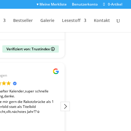
♥ Meine Merkliste
Benutzerkonto
0-Artikel
Bestseller
Galerie
Lesestoff
Kontakt
Verifiziert von: Trustindex
Gerald
agen
vor 2 Wochen
fter Kalender,super schnelle
Der Kalender "Sachsen 2027" ent
ng,danke.
überdurchschnittlich gute Fotos. 
Fotografen ist es gelungen, beso
te mir gern die Rakotzbrücke als 1
Stimmungen einzufangen. Wir wa
bild statt als Titelbild
zufrieden mit der schnellen Liefe
ht,vllt.nächstes Jahr??☺️