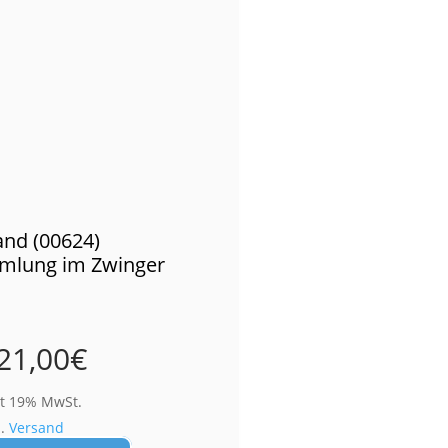
nd (00624)
mlung im Zwinger
21,00
€
lt 19% MwSt.
l.
Versand