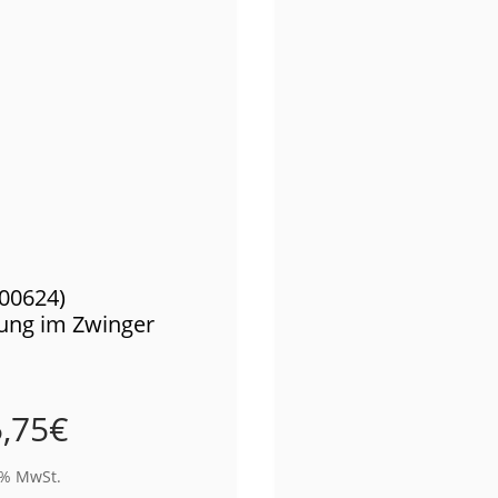
(00624)
ung im Zwinger
,75
€
9% MwSt.