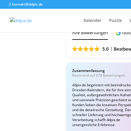
kontakt@ddpix.de
Das sagen unsere Ku
Kalender
Puzzle
Alle Bewertungen
Goo
5.0
Bestbew
Zusammenfassung
Basierend auf 679 Bewertungen
ddpix.de begeistert mit beeindruck
Dresden-Kalendern, die für ihre ein
Qualität, außergewöhnlichen Aufn
und saisonale Präzision geschätzt 
Kunden lieben die kreativen Perspek
und die detailreiche Gestaltung. Da
schneller Lieferung und hochwertig
Verarbeitung schafft ddpix.de
unvergessliche Erlebnisse.