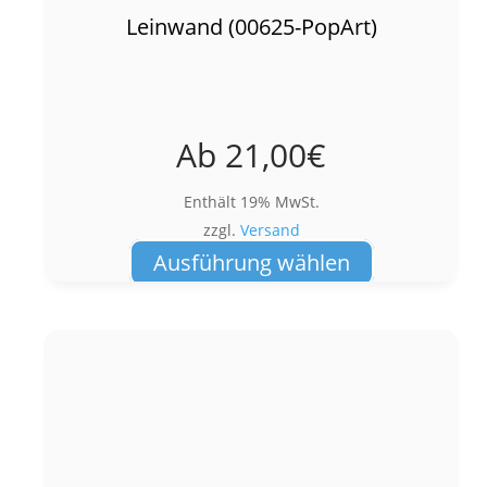
Leinwand (00625-PopArt)
Ab
21,00
€
Enthält 19% MwSt.
zzgl.
Versand
Dieses
Ausführung wählen
Produkt
weist
mehrere
Varianten
auf.
Die
Optionen
können