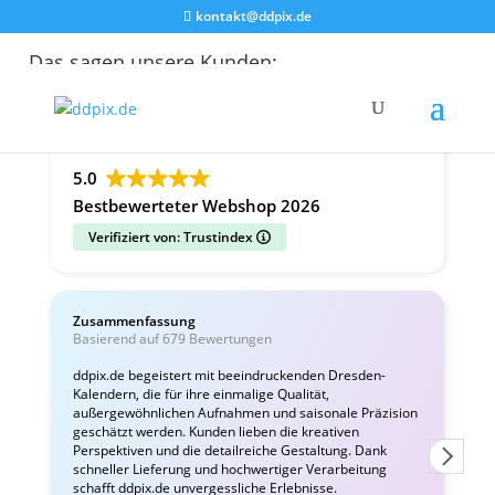
kontakt@ddpix.de
Das sagen unsere Kunden:
Alle Bewertungen
Google
Facebook
5.0
Bestbewerteter Webshop 2026
Verifiziert von: Trustindex
Zusammenfassung
C
Basierend auf 679 Bewertungen
v
ddpix.de begeistert mit beeindruckenden Dresden-
Kalendern, die für ihre einmalige Qualität,
W
außergewöhnlichen Aufnahmen und saisonale Präzision
i
geschätzt werden. Kunden lieben die kreativen
Perspektiven und die detailreiche Gestaltung. Dank
schneller Lieferung und hochwertiger Verarbeitung
schafft ddpix.de unvergessliche Erlebnisse.