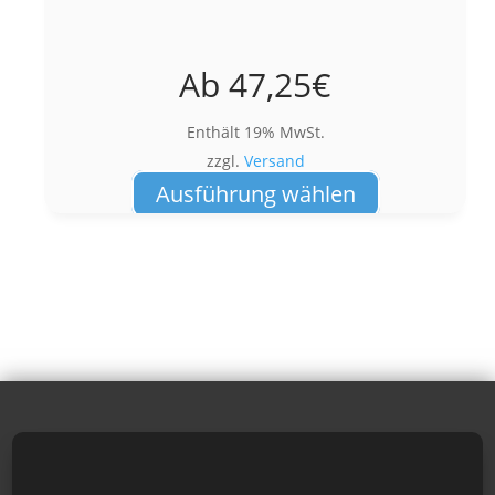
Ab
47,25
€
Enthält 19% MwSt.
zzgl.
Versand
Dieses
Ausführung wählen
Produkt
weist
mehrere
Varianten
auf.
Die
Optionen
können
auf
der