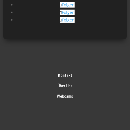
Produktseite
Folgen
gewählt
Folgen
werden
Folgen
Kontakt
Über Uns
Webcams