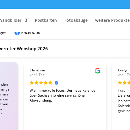
nden:
Wandbilder
Postkarten
Fotoabzüge
weitere Produkte
gle
Facebook
erteter Webshop 2026
Christine
Evelyn
vor 1 Tag
vor 1 T
enden
malige
Wie immer tolle Fotos. Der neue Kalender
Traumha
ahmen
über Sachsen ist eine sehr schöne
Lieferu
werden.
Abwechslung.
Ich hät
tiven
Kalender
nk
gewünsc
er