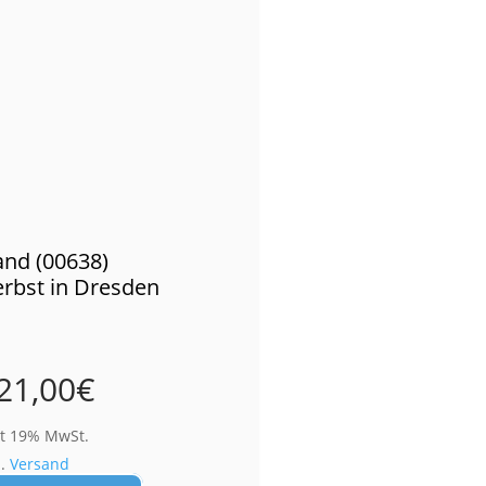
nd (00638)
rbst in Dresden
21,00
€
lt 19% MwSt.
l.
Versand