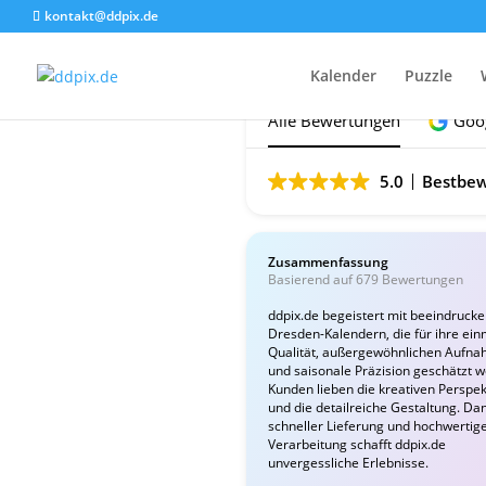
kontakt@ddpix.de
Das sagen unsere Ku
Kalender
Puzzle
Alle Bewertungen
Goo
5.0
Bestbew
Zusammenfassung
Basierend auf 679 Bewertungen
ddpix.de begeistert mit beeindruck
Dresden-Kalendern, die für ihre ein
Qualität, außergewöhnlichen Aufn
und saisonale Präzision geschätzt 
Kunden lieben die kreativen Perspek
und die detailreiche Gestaltung. Da
schneller Lieferung und hochwertig
Verarbeitung schafft ddpix.de
unvergessliche Erlebnisse.