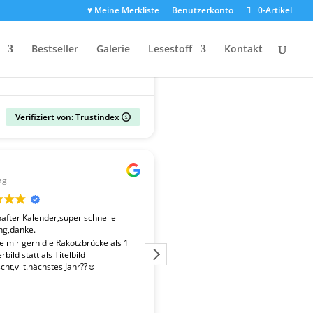
♥ Meine Merkliste
Benutzerkonto
0-Artikel
Bestseller
Galerie
Lesestoff
Kontakt
Verifiziert von: Trustindex
Gerald
ag
vor 2 Wochen
fter Kalender,super schnelle
Der Kalender "Sachsen 2027" ent
ng,danke.
überdurchschnittlich gute Fotos. 
Fotografen ist es gelungen, beso
te mir gern die Rakotzbrücke als 1
Stimmungen einzufangen. Wir wa
bild statt als Titelbild
zufrieden mit der schnellen Liefe
ht,vllt.nächstes Jahr??☺️