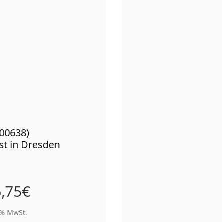
(00638)
st in Dresden
,75
€
9% MwSt.