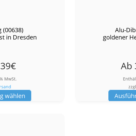
 (00638)
Alu-Dib
st in Dresden
goldener He
,39
€
Ab
9% MwSt.
Enthä
rsand
zzg
Dieses
g wählen
Ausfüh
Produkt
weist
mehrere
Varianten
auf.