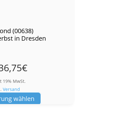
ond (00638)
rbst in Dresden
36,75
€
lt 19% MwSt.
l.
Versand
Dieses
rung wählen
Produkt
weist
mehrere
Varianten
auf.