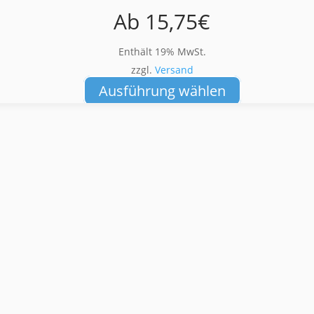
Ab
15,75
€
Enthält 19% MwSt.
zzgl.
Versand
Dieses
Ausführung wählen
Produkt
weist
mehrere
Varianten
auf.
Die
Optionen
können
auf
der
Produktseite
gewählt