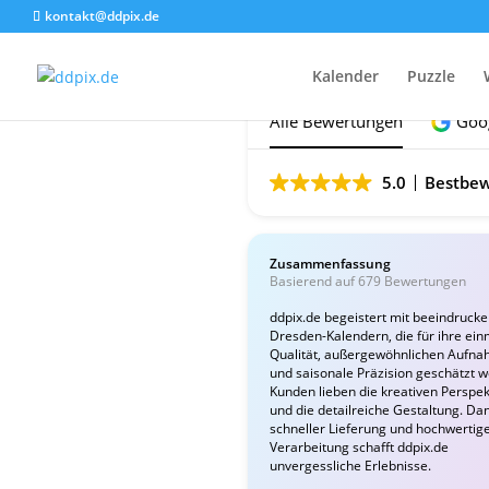
kontakt@ddpix.de
Das sagen unsere Ku
Kalender
Puzzle
Alle Bewertungen
Goo
5.0
Bestbew
Zusammenfassung
Basierend auf 679 Bewertungen
ddpix.de begeistert mit beeindruck
Dresden-Kalendern, die für ihre ein
Qualität, außergewöhnlichen Aufn
und saisonale Präzision geschätzt 
Kunden lieben die kreativen Perspek
und die detailreiche Gestaltung. Da
schneller Lieferung und hochwertig
Verarbeitung schafft ddpix.de
unvergessliche Erlebnisse.