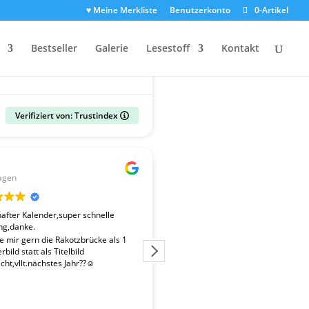
♥ Meine Merkliste
Benutzerkonto
0-Artikel
Bestseller
Galerie
Lesestoff
Kontakt
Verifiziert von: Trustindex
Gerald
agen
vor 2 Wochen
fter Kalender,super schnelle
Der Kalender "Sachsen 2027" ent
ng,danke.
überdurchschnittlich gute Fotos. 
Fotografen ist es gelungen, beso
te mir gern die Rakotzbrücke als 1
Stimmungen einzufangen. Wir wa
bild statt als Titelbild
zufrieden mit der schnellen Liefe
ht,vllt.nächstes Jahr??☺️