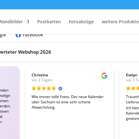
nden:
Wandbilder
Postkarten
Fotoabzüge
weitere Produkte
gle
Facebook
erteter Webshop 2026
Christine
Evelyn
vor 2 Tagen
vor 3 T
enden
malige
Wie immer tolle Fotos. Der neue Kalender
Traumha
ahmen
über Sachsen ist eine sehr schöne
Lieferu
werden.
Abwechslung.
Ich hät
tiven
Kalender
nk
gewünsc
er