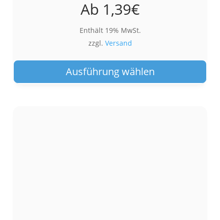
Ab
1,39
€
Enthält 19% MwSt.
zzgl.
Versand
Die
Pro
Ausführung wählen
wei
meh
Var
auf.
Die
Opt
kön
auf
der
Pro
gew