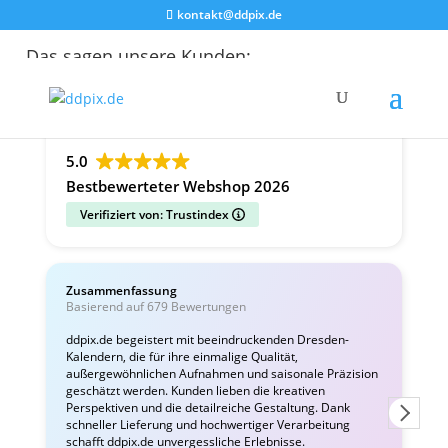
kontakt@ddpix.de
Das sagen unsere Kunden:
Alle Bewertungen
Google
Facebook
5.0
Bestbewerteter Webshop 2026
Verifiziert von: Trustindex
Zusammenfassung
C
Basierend auf 679 Bewertungen
v
ddpix.de begeistert mit beeindruckenden Dresden-
Kalendern, die für ihre einmalige Qualität,
W
außergewöhnlichen Aufnahmen und saisonale Präzision
i
geschätzt werden. Kunden lieben die kreativen
Perspektiven und die detailreiche Gestaltung. Dank
schneller Lieferung und hochwertiger Verarbeitung
schafft ddpix.de unvergessliche Erlebnisse.