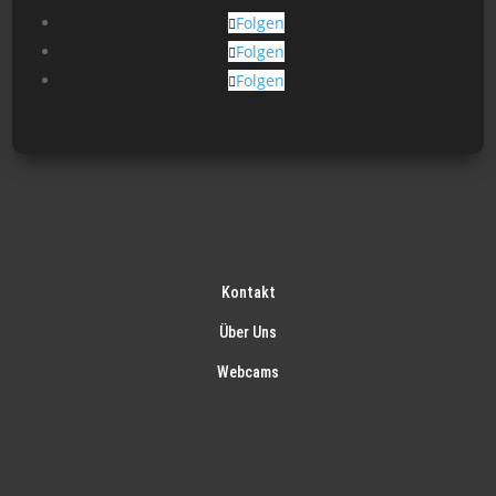
gew
Folgen
wer
Folgen
Folgen
Kontakt
Über Uns
Webcams