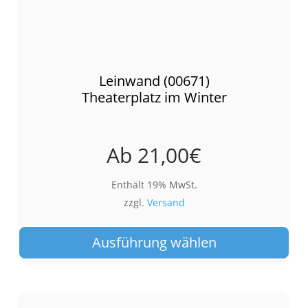
Leinwand (00671)
Theaterplatz im Winter
Ab
21,00
€
Enthält 19% MwSt.
zzgl.
Versand
Die
Pro
Ausführung wählen
wei
meh
Var