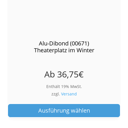
Alu-Dibond (00671)
Theaterplatz im Winter
Ab
36,75
€
Enthält 19% MwSt.
zzgl.
Versand
Die
Pro
Ausführung wählen
wei
meh