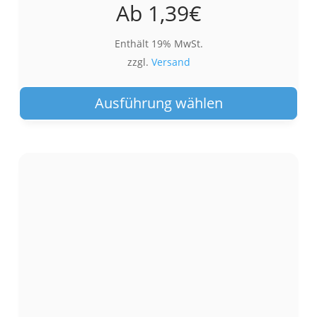
Ab
1,39
€
Enthält 19% MwSt.
zzgl.
Versand
Die
Pro
Ausführung wählen
wei
meh
Var
auf.
Die
Opt
kön
auf
der
Pro
gew