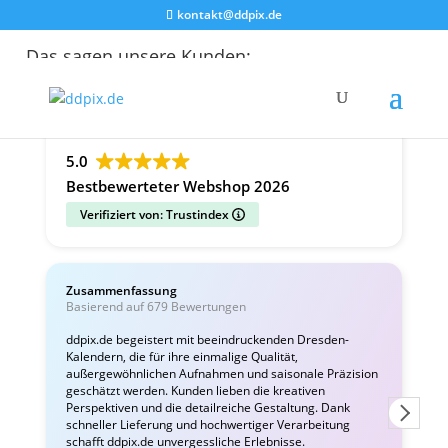
kontakt@ddpix.de
Das sagen unsere Kunden:
Alle Bewertungen
Google
Facebook
5.0
Bestbewerteter Webshop 2026
Verifiziert von: Trustindex
Zusammenfassung
C
Basierend auf 679 Bewertungen
v
ddpix.de begeistert mit beeindruckenden Dresden-
Kalendern, die für ihre einmalige Qualität,
W
außergewöhnlichen Aufnahmen und saisonale Präzision
i
geschätzt werden. Kunden lieben die kreativen
Perspektiven und die detailreiche Gestaltung. Dank
schneller Lieferung und hochwertiger Verarbeitung
schafft ddpix.de unvergessliche Erlebnisse.