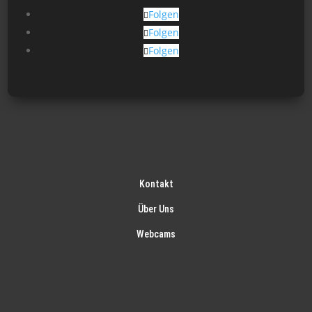
gew
Folgen
wer
Folgen
Folgen
Kontakt
Über Uns
Webcams