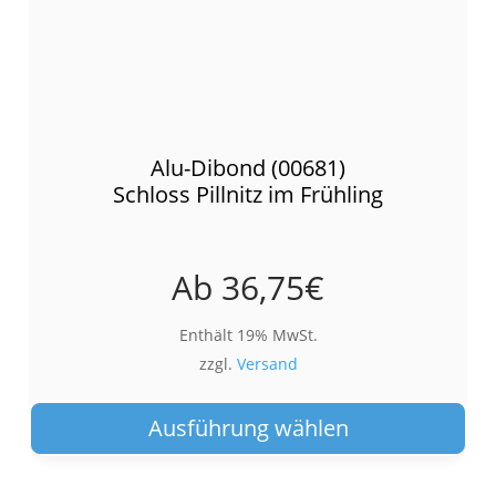
Alu-Dibond (00681)
Schloss Pillnitz im Frühling
Ab
36,75
€
Enthält 19% MwSt.
zzgl.
Versand
Die
Pro
Ausführung wählen
wei
meh