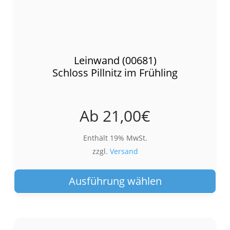
Leinwand (00681)
Schloss Pillnitz im Frühling
Ab
21,00
€
Enthält 19% MwSt.
zzgl.
Versand
Die
Pro
Ausführung wählen
wei
meh
Var