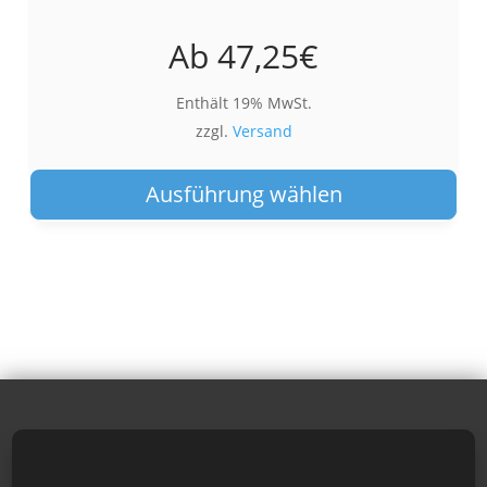
Ab
47,25
€
Enthält 19% MwSt.
zzgl.
Versand
Die
Pro
Ausführung wählen
wei
meh
Var
auf.
Die
Opt
kön
auf
der
Pro