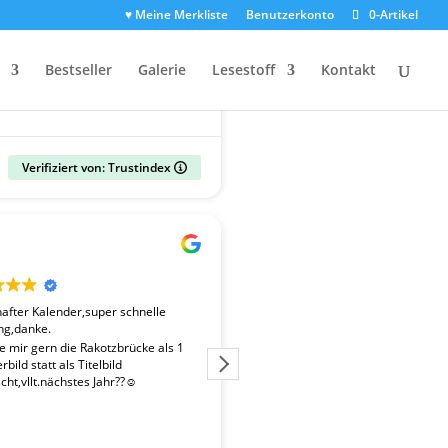
♥ Meine Merkliste
Benutzerkonto
0-Artikel
Bestseller
Galerie
Lesestoff
Kontakt
Verifiziert von: Trustindex
Gerald
vor 2 Wochen
fter Kalender,super schnelle
Der Kalender "Sachsen 2027" ent
ng,danke.
überdurchschnittlich gute Fotos. 
Fotografen ist es gelungen, beso
te mir gern die Rakotzbrücke als 1
Stimmungen einzufangen. Wir wa
bild statt als Titelbild
zufrieden mit der schnellen Liefe
ht,vllt.nächstes Jahr??☺️