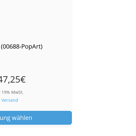
 (00688-PopArt)
47,25
€
t 19% MwSt.
.
Versand
Dieses
Produkt
ung wählen
weist
mehrere