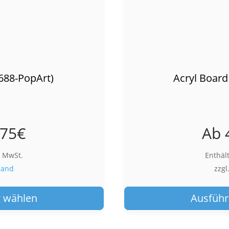
688-PopArt)
Acryl Board
,75
€
Ab
% MwSt.
Enthäl
sand
zzgl
Dieses
Produkt
 wählen
Ausführ
weist
mehrere