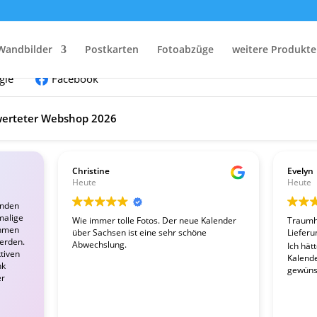
nden:
Wandbilder
Postkarten
Fotoabzüge
weitere Produkte
gle
Facebook
erteter Webshop 2026
Christine
Evelyn
Heute
Heute
enden
malige
Wie immer tolle Fotos. Der neue Kalender
Traumha
ahmen
über Sachsen ist eine sehr schöne
Lieferu
werden.
Abwechslung.
Ich hät
tiven
Kalender
nk
gewünsc
er