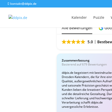
kontakt@ddpix.de
Das sagen unsere Ku
Kalender
Puzzle
Alle Bewertungen
Goo
5.0
Bestbew
Zusammenfassung
Basierend auf 679 Bewertungen
ddpix.de begeistert mit beeindruck
Dresden-Kalendern, die für ihre ein
Qualität, außergewöhnlichen Aufn
und saisonale Präzision geschätzt 
Kunden lieben die kreativen Perspek
und die detailreiche Gestaltung. Da
schneller Lieferung und hochwertig
Verarbeitung schafft ddpix.de
unvergessliche Erlebnisse.