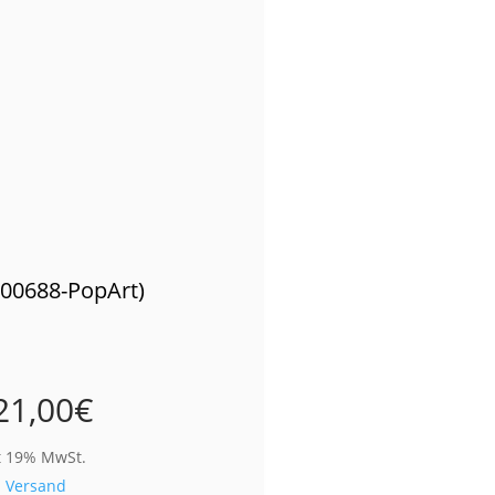
(00688-PopArt)
21,00
€
t 19% MwSt.
.
Versand