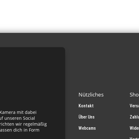
Varianten
auf.
Die
Optionen
können
auf
der
Produktseite
gewählt
werden
Nützliches
Sho
Kontakt
Vers
 Kamera mit dabei
Über Uns
Zahl
f unseren Social
richten wir regelmäßig
Webcams
Wide
assen dich in Form