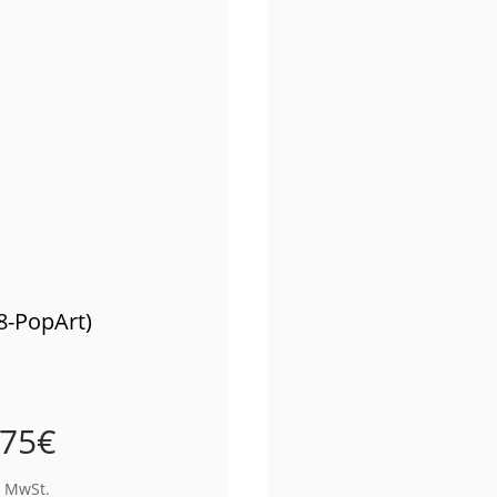
8-PopArt)
,75
€
% MwSt.