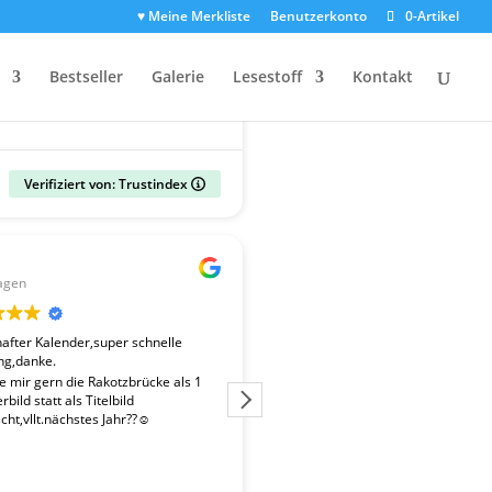
♥ Meine Merkliste
Benutzerkonto
0-Artikel
Bestseller
Galerie
Lesestoff
Kontakt
Verifiziert von: Trustindex
Gerald
agen
vor 2 Wochen
fter Kalender,super schnelle
Der Kalender "Sachsen 2027" ent
ng,danke.
überdurchschnittlich gute Fotos. 
Fotografen ist es gelungen, beso
te mir gern die Rakotzbrücke als 1
Stimmungen einzufangen. Wir wa
bild statt als Titelbild
zufrieden mit der schnellen Liefe
ht,vllt.nächstes Jahr??☺️