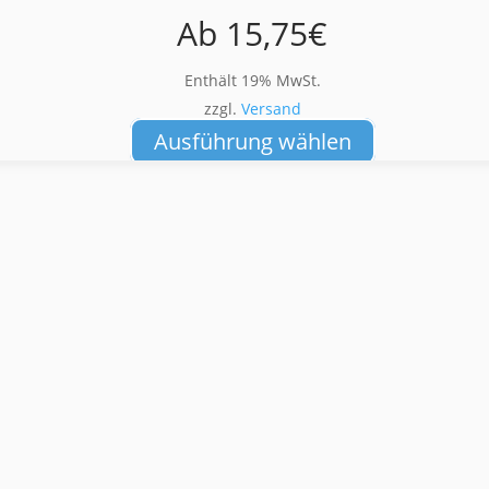
Ab
15,75
€
Enthält 19% MwSt.
zzgl.
Versand
Dieses
Ausführung wählen
Produkt
weist
mehrere
Varianten
auf.
Die
Optionen
können
auf
der
Produktseite
gewählt