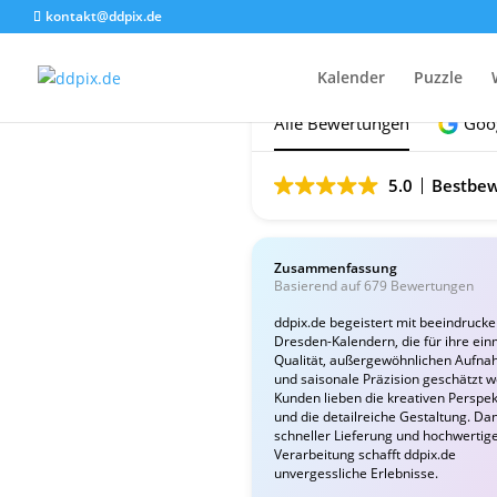
kontakt@ddpix.de
Das sagen unsere Ku
Kalender
Puzzle
Alle Bewertungen
Goo
5.0
Bestbew
Zusammenfassung
Basierend auf 679 Bewertungen
ddpix.de begeistert mit beeindruck
Dresden-Kalendern, die für ihre ein
Qualität, außergewöhnlichen Aufn
und saisonale Präzision geschätzt 
Kunden lieben die kreativen Perspek
und die detailreiche Gestaltung. Da
schneller Lieferung und hochwertig
Verarbeitung schafft ddpix.de
unvergessliche Erlebnisse.