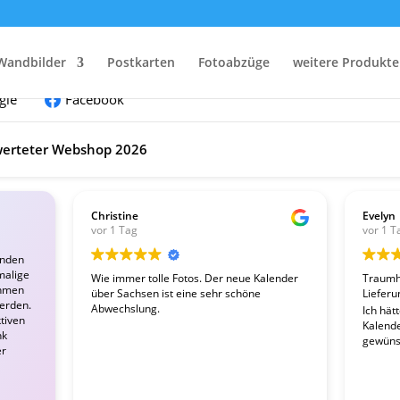
nden:
Wandbilder
Postkarten
Fotoabzüge
weitere Produkte
gle
Facebook
erteter Webshop 2026
Christine
Evelyn
vor 1 Tag
vor 1 T
enden
malige
Wie immer tolle Fotos. Der neue Kalender
Traumha
ahmen
über Sachsen ist eine sehr schöne
Lieferu
werden.
Abwechslung.
Ich hät
tiven
Kalender
nk
gewünsc
er