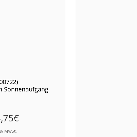
(00722)
zum Sonnenaufgang
,75
€
9% MwSt.