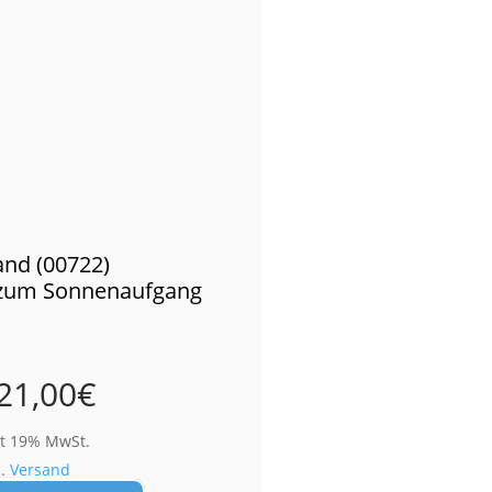
nd (00722)
z zum Sonnenaufgang
21,00
€
lt 19% MwSt.
l.
Versand