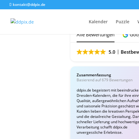
kontakt@ddpix.de
Das sagen unsere Ku
Kalender
Puzzle
Alle Bewertungen
Goo
5.0
Bestbew
Zusammenfassung
Basierend auf 679 Bewertungen
ddpix.de begeistert mit beeindruck
Dresden-Kalendern, die für ihre ein
Qualität, außergewöhnlichen Aufn
und saisonale Präzision geschätzt 
Kunden lieben die kreativen Perspek
und die detailreiche Gestaltung. Da
schneller Lieferung und hochwertig
Verarbeitung schafft ddpix.de
unvergessliche Erlebnisse.