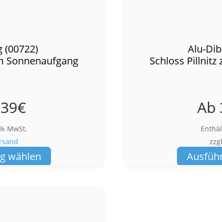
 (00722)
Alu-Dib
zum Sonnenaufgang
Schloss Pillnit
,39
€
Ab
9% MwSt.
Enthä
rsand
zzg
Dieses
g wählen
Ausfüh
Produkt
weist
mehrere
Varianten
auf.