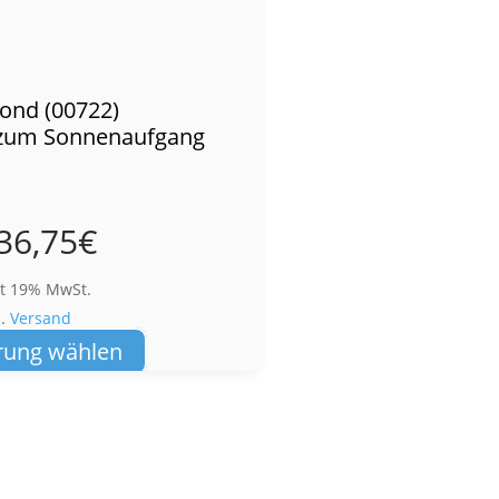
ond (00722)
z zum Sonnenaufgang
36,75
€
lt 19% MwSt.
l.
Versand
Dieses
rung wählen
Produkt
weist
mehrere
Varianten
auf.