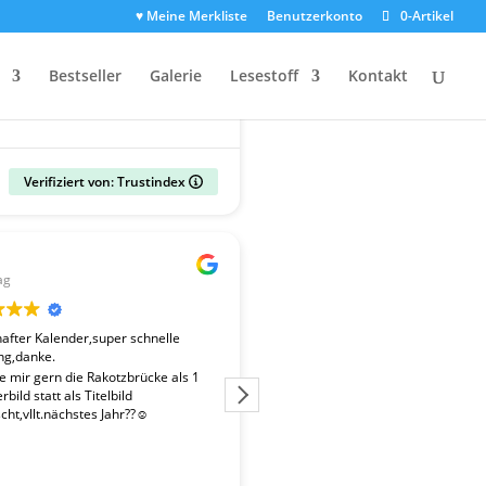
♥ Meine Merkliste
Benutzerkonto
0-Artikel
Bestseller
Galerie
Lesestoff
Kontakt
Verifiziert von: Trustindex
Gerald
ag
vor 2 Wochen
fter Kalender,super schnelle
Der Kalender "Sachsen 2027" ent
ng,danke.
überdurchschnittlich gute Fotos. 
Fotografen ist es gelungen, beso
te mir gern die Rakotzbrücke als 1
Stimmungen einzufangen. Wir wa
bild statt als Titelbild
zufrieden mit der schnellen Liefe
ht,vllt.nächstes Jahr??☺️