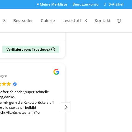
♥ Meine Merkliste
Benutzerkonto
0-Artikel
Bestseller
Galerie
Lesestoff
Kontakt
Verifiziert von: Trustindex
Gerald
agen
vor 2 Wochen
fter Kalender,super schnelle
Der Kalender "Sachsen 2027" ent
ng,danke.
überdurchschnittlich gute Fotos. 
Fotografen ist es gelungen, beso
te mir gern die Rakotzbrücke als 1
Stimmungen einzufangen. Wir wa
bild statt als Titelbild
zufrieden mit der schnellen Liefe
ht,vllt.nächstes Jahr??☺️