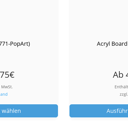
771-PopArt)
Acryl Board
,75
€
Ab
% MwSt.
Enthäl
sand
zzgl
Dieses
Produkt
 wählen
Ausführ
weist
mehrere