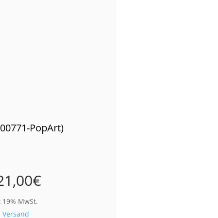
(00771-PopArt)
21,00
€
t 19% MwSt.
.
Versand