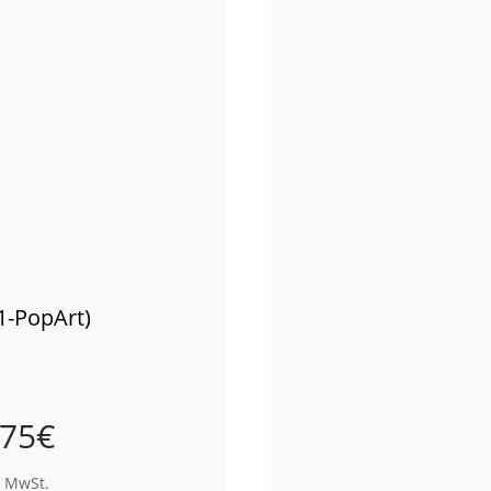
1-PopArt)
,75
€
% MwSt.