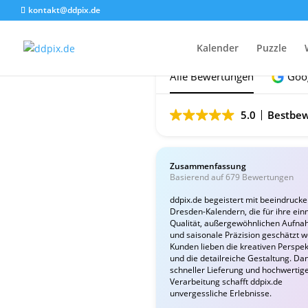
kontakt@ddpix.de
Das sagen unsere Ku
Kalender
Puzzle
Alle Bewertungen
Goo
5.0
Bestbew
Zusammenfassung
Basierend auf 679 Bewertungen
ddpix.de begeistert mit beeindruck
Dresden-Kalendern, die für ihre ein
Qualität, außergewöhnlichen Aufn
und saisonale Präzision geschätzt 
Kunden lieben die kreativen Perspek
und die detailreiche Gestaltung. Da
schneller Lieferung und hochwertig
Verarbeitung schafft ddpix.de
unvergessliche Erlebnisse.