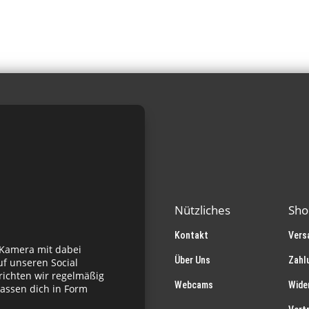
Varianten
auf.
Die
Optionen
können
auf
der
Produktseite
gewählt
werden
Nützliches
Sho
Kontakt
Vers
 Kamera mit dabei
Über Uns
Zahl
f unseren Social
richten wir regelmäßig
Webcams
Wide
assen dich in Form