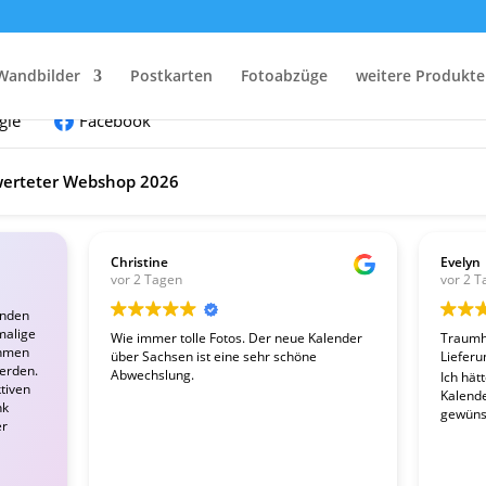
nden:
Wandbilder
Postkarten
Fotoabzüge
weitere Produkte
gle
Facebook
erteter Webshop 2026
Christine
Evelyn
vor 2 Tagen
vor 2 T
enden
malige
Wie immer tolle Fotos. Der neue Kalender
Traumha
ahmen
über Sachsen ist eine sehr schöne
Lieferu
werden.
Abwechslung.
Ich hät
tiven
Kalender
nk
gewünsc
er