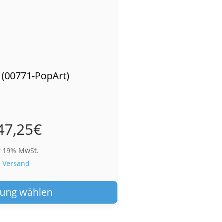
 (00771-PopArt)
47,25
€
t 19% MwSt.
.
Versand
Dieses
Produkt
ung wählen
weist
mehrere