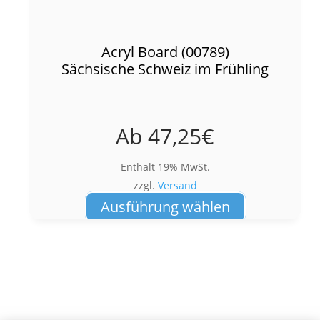
Acryl Board (00789)
Sächsische Schweiz im Frühling
Ab
47,25
€
Enthält 19% MwSt.
zzgl.
Versand
Dieses
Ausführung wählen
Produkt
weist
mehrere
Varianten
auf.
Die