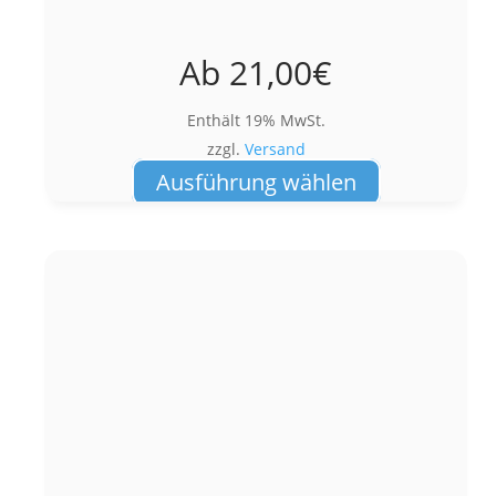
Ab
21,00
€
Enthält 19% MwSt.
zzgl.
Versand
Dieses
Ausführung wählen
Produkt
weist
mehrere
Varianten
auf.
Die
Optionen
können
auf
der
Produktseite