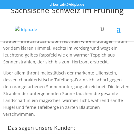
kontakt@ddpix.de
Sächsische Schweiz im Frühling
In goldenem Abendlicht breitet sich ein atemberaubender
Blick über die sanften Hügel der Sächsischen Schweiz aus. Zur
Linken säumt eine prächtige Allee blühender Kirschbäume die
Straße – ihre zartrosa Blüten leuchten wie ein duftiger Traum
vor dem klaren Himmel. Rechts im Vordergrund wogt ein
leuchtend gelbes Rapsfeld wie ein warmer Teppich aus
Sonnenstrahlen, der sich bis zum Horizont erstreckt.
Über allem thront majestätisch der markante Lilienstein,
dessen charakteristische Tafelberg-Form sich scharf gegen
den orangefarbenen Sonnenuntergang abzeichnet. Die letzten
Strahlen der untergehenden Sonne tauchen die gesamte
Landschaft in ein magisches, warmes Licht, während sanfte
Hügel und ferne Tafelberge in zarten Blautönen
verschwimmen.
Das sagen unsere Kunden: