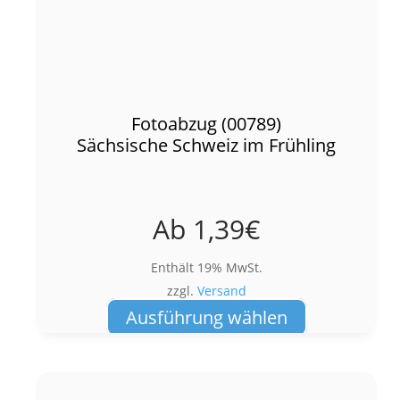
Fotoabzug (00789)
Sächsische Schweiz im Frühling
Ab
1,39
€
Enthält 19% MwSt.
zzgl.
Versand
Dieses
Ausführung wählen
Produkt
weist
mehrere