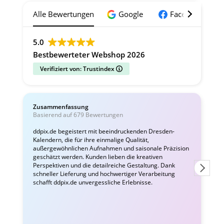
Alle Bewertungen
Google
Facebook
5.0
Bestbewerteter Webshop 2026
Verifiziert von: Trustindex
Zusammenfassung
C
Basierend auf 679 Bewertungen
v
ddpix.de begeistert mit beeindruckenden Dresden-
Kalendern, die für ihre einmalige Qualität,
W
außergewöhnlichen Aufnahmen und saisonale Präzision
i
geschätzt werden. Kunden lieben die kreativen
Perspektiven und die detailreiche Gestaltung. Dank
schneller Lieferung und hochwertiger Verarbeitung
schafft ddpix.de unvergessliche Erlebnisse.