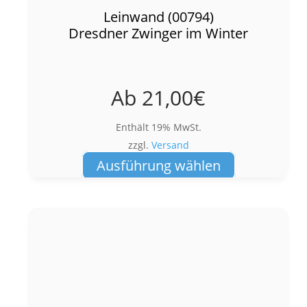
Leinwand (00794)
Dresdner Zwinger im Winter
Ab
21,00
€
Enthält 19% MwSt.
zzgl.
Versand
Dieses
Ausführung wählen
Produkt
weist
mehrere
Varianten
auf.
Die
Optionen
können