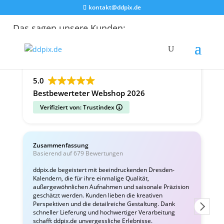
kontakt@ddpix.de
Das sagen unsere Kunden:
Alle Bewertungen
Google
Facebook
5.0
Bestbewerteter Webshop 2026
Verifiziert von: Trustindex
Zusammenfassung
C
Basierend auf 679 Bewertungen
v
ddpix.de begeistert mit beeindruckenden Dresden-
Kalendern, die für ihre einmalige Qualität,
W
außergewöhnlichen Aufnahmen und saisonale Präzision
i
geschätzt werden. Kunden lieben die kreativen
Perspektiven und die detailreiche Gestaltung. Dank
schneller Lieferung und hochwertiger Verarbeitung
schafft ddpix.de unvergessliche Erlebnisse.