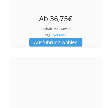
Ab
36,75
€
Enthält 19% MwSt.
zzgl.
Versand
Dieses
Ausführung wählen
Produkt
weist
mehrere
Varianten
auf.
Die
Optionen
können
auf
der