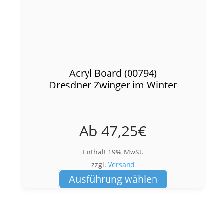
Acryl Board (00794)
Dresdner Zwinger im Winter
Ab
47,25
€
Enthält 19% MwSt.
zzgl.
Versand
Dieses
Ausführung wählen
Produkt
weist
mehrere