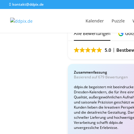
kontakt@ddpix.de
Das sagen unsere Ku
Kalender
Puzzle
Alle Bewertungen
Goo
5.0
Bestbew
Zusammenfassung
Basierend auf 679 Bewertungen
ddpix.de begeistert mit beeindruck
Dresden-Kalendern, die für ihre ein
Qualität, außergewöhnlichen Aufn
und saisonale Präzision geschätzt 
Kunden lieben die kreativen Perspek
und die detailreiche Gestaltung. Da
schneller Lieferung und hochwertig
Verarbeitung schafft ddpix.de
unvergessliche Erlebnisse.