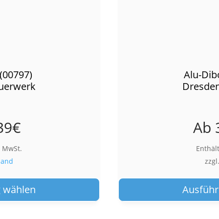
(00797)
Alu-Dib
uerwerk
Dresden
39
€
Ab
% MwSt.
Enthäl
sand
zzgl
Dieses
Produkt
 wählen
Ausführ
weist
mehrere