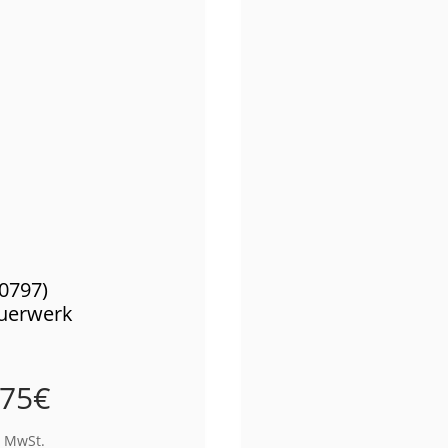
00797)
uerwerk
,75
€
% MwSt.