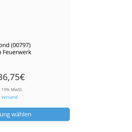
ond (00797)
 Feuerwerk
36,75
€
t 19% MwSt.
.
Versand
Dieses
Produkt
ung wählen
weist
mehrere