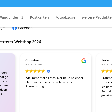
nden:
Wandbilder
Postkarten
Fotoabzüge
weitere Produkte
gle
Facebook
erteter Webshop 2026
Christine
Evelyn
vor 2 Tagen
vor 2 T
enden
malige
Wie immer tolle Fotos. Der neue Kalender
Traumha
ahmen
über Sachsen ist eine sehr schöne
Lieferu
werden.
Abwechslung.
Ich hät
tiven
Kalender
nk
gewünsc
er