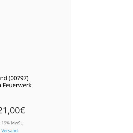
nd (00797)
 Feuerwerk
21,00
€
t 19% MwSt.
.
Versand