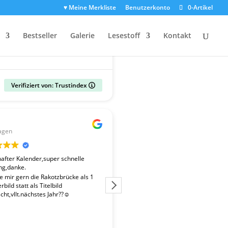
♥ Meine Merkliste
Benutzerkonto
0-Artikel
Bestseller
Galerie
Lesestoff
Kontakt
Verifiziert von: Trustindex
Gerald
agen
vor 2 Wochen
fter Kalender,super schnelle
Der Kalender "Sachsen 2027" ent
ng,danke.
überdurchschnittlich gute Fotos. 
Fotografen ist es gelungen, beso
te mir gern die Rakotzbrücke als 1
Stimmungen einzufangen. Wir wa
bild statt als Titelbild
zufrieden mit der schnellen Liefe
ht,vllt.nächstes Jahr??☺️