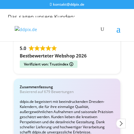
kontakt@ddpix.de
Das sagen unsere Kunden:
Alle Bewertungen
Google
Facebook
5.0
Bestbewerteter Webshop 2026
Verifiziert von: Trustindex
Zusammenfassung
C
Basierend auf 679 Bewertungen
v
ddpix.de begeistert mit beeindruckenden Dresden-
Kalendern, die für ihre einmalige Qualität,
W
außergewöhnlichen Aufnahmen und saisonale Präzision
i
geschätzt werden. Kunden lieben die kreativen
Perspektiven und die detailreiche Gestaltung. Dank
schneller Lieferung und hochwertiger Verarbeitung
schafft ddpix.de unvergessliche Erlebnisse.