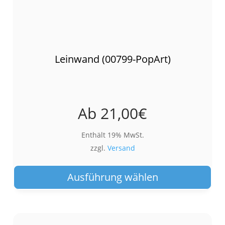
Leinwand (00799-PopArt)
Ab
21,00
€
Enthält 19% MwSt.
zzgl.
Versand
Die
Pro
Ausführung wählen
wei
meh
Var