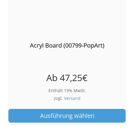
Acryl Board (00799-PopArt)
Ab
47,25
€
Enthält 19% MwSt.
zzgl.
Versand
Die
Pro
Ausführung wählen
wei
meh