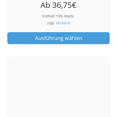
Ab
36,75
€
Enthält 19% MwSt.
zzgl.
Versand
Die
Pro
Ausführung wählen
wei
meh
Var
auf.
Die
Opt
kön
auf
der
Pro
gew