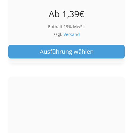
Ab
1,39
€
Enthält 19% MwSt.
zzgl.
Versand
Die
Pro
Ausführung wählen
wei
meh
Var
auf.
Die
Opt
kön
auf
der
Pro