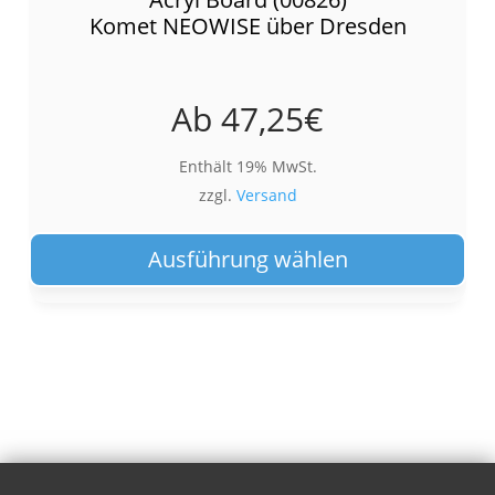
Komet NEOWISE über Dresden
Ab
47,25
€
Enthält 19% MwSt.
zzgl.
Versand
Die
Pro
Ausführung wählen
wei
meh
Var
auf.
Die
Opt
kön
auf