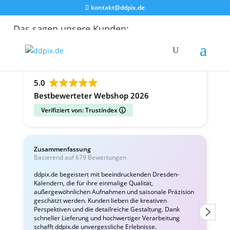
kontakt@ddpix.de
Das sagen unsere Kunden:
Alle Bewertungen
Google
Facebook
5.0
Bestbewerteter Webshop 2026
Verifiziert von: Trustindex
Zusammenfassung
C
Basierend auf 679 Bewertungen
v
ddpix.de begeistert mit beeindruckenden Dresden-
Kalendern, die für ihre einmalige Qualität,
W
außergewöhnlichen Aufnahmen und saisonale Präzision
i
geschätzt werden. Kunden lieben die kreativen
Perspektiven und die detailreiche Gestaltung. Dank
schneller Lieferung und hochwertiger Verarbeitung
schafft ddpix.de unvergessliche Erlebnisse.