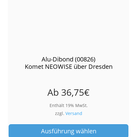
Alu-Dibond (00826)
Komet NEOWISE über Dresden
Ab
36,75
€
Enthält 19% MwSt.
zzgl.
Versand
Die
Pro
Ausführung wählen
wei