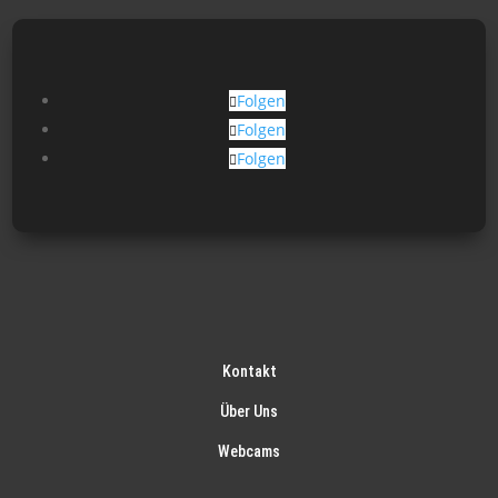
der
Pro
gew
Folgen
wer
Folgen
Folgen
Kontakt
Über Uns
Webcams