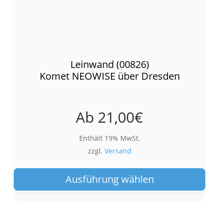
Leinwand (00826)
Komet NEOWISE über Dresden
Ab
21,00
€
Enthält 19% MwSt.
zzgl.
Versand
Die
Pro
Ausführung wählen
wei
meh
Var