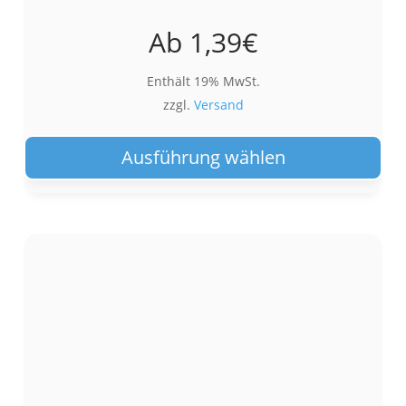
Ab
1,39
€
Enthält 19% MwSt.
zzgl.
Versand
Die
Pro
Ausführung wählen
wei
meh
Var
auf.
Die
Opt
kön
auf
der
Pro