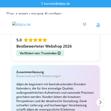
kontakt@ddpix.de
Das sagen unsere Kunden:
Alle Bewertungen
Google
Facebook
5.0
Bestbewerteter Webshop 2026
Verifiziert von: Trustindex
Zusammenfassung
C
Basierend auf 679 Bewertungen
v
ddpix.de begeistert mit beeindruckenden Dresden-
Kalendern, die für ihre einmalige Qualität,
W
außergewöhnlichen Aufnahmen und saisonale Präzision
i
geschätzt werden. Kunden lieben die kreativen
Perspektiven und die detailreiche Gestaltung. Dank
schneller Lieferung und hochwertiger Verarbeitung
schafft ddpix.de unvergessliche Erlebnisse.