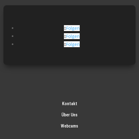
der
Pro
gew
Folgen
wer
Folgen
Folgen
Kontakt
Über Uns
Webcams