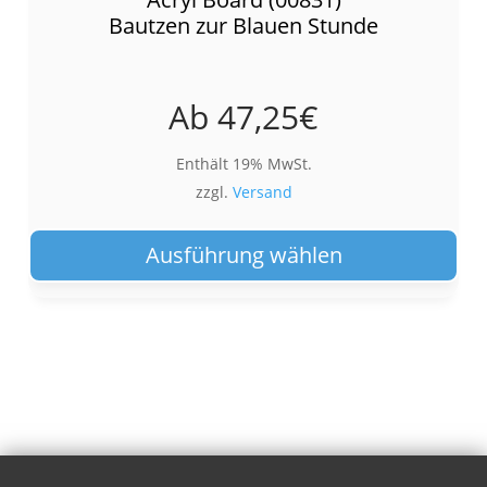
Bautzen zur Blauen Stunde
Ab
47,25
€
Enthält 19% MwSt.
zzgl.
Versand
Die
Pro
Ausführung wählen
wei
meh
Var
auf.
Die
Opt
kön
auf