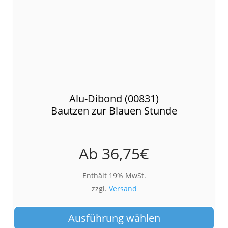
Alu-Dibond (00831)
Bautzen zur Blauen Stunde
Ab
36,75
€
Enthält 19% MwSt.
zzgl.
Versand
Die
Pro
Ausführung wählen
wei