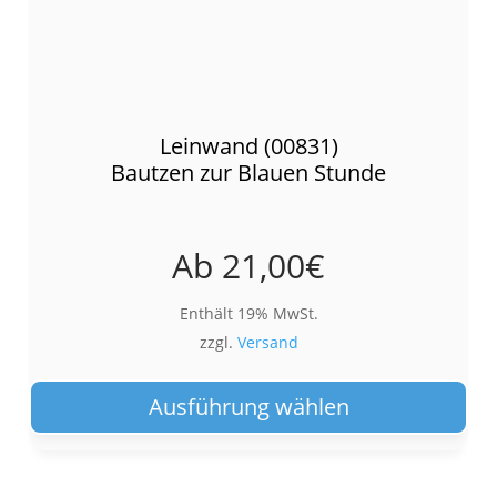
Leinwand (00831)
Bautzen zur Blauen Stunde
Ab
21,00
€
Enthält 19% MwSt.
zzgl.
Versand
Die
Pro
Ausführung wählen
wei
meh
Var