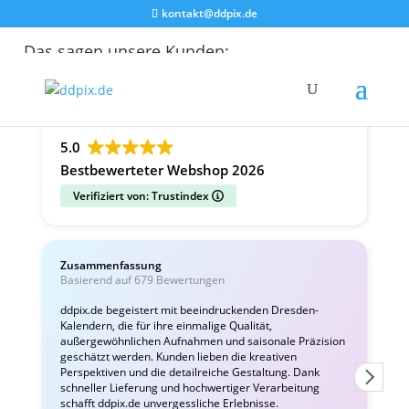
kontakt@ddpix.de
Das sagen unsere Kunden:
Alle Bewertungen
Google
Facebook
5.0
Bestbewerteter Webshop 2026
Verifiziert von: Trustindex
Zusammenfassung
C
Basierend auf 679 Bewertungen
v
ddpix.de begeistert mit beeindruckenden Dresden-
Kalendern, die für ihre einmalige Qualität,
W
außergewöhnlichen Aufnahmen und saisonale Präzision
i
geschätzt werden. Kunden lieben die kreativen
Perspektiven und die detailreiche Gestaltung. Dank
schneller Lieferung und hochwertiger Verarbeitung
schafft ddpix.de unvergessliche Erlebnisse.