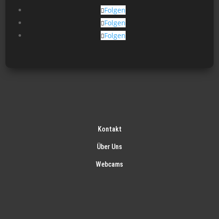
gew
Folgen
wer
Folgen
Folgen
Kontakt
Über Uns
Webcams