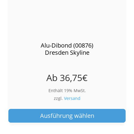
Alu-Dibond (00876)
Dresden Skyline
Ab
36,75
€
Enthält 19% MwSt.
zzgl.
Versand
Die
Pro
Ausführung wählen
wei
meh