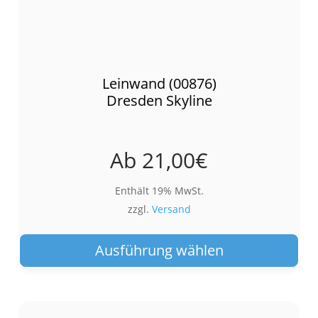
Leinwand (00876)
Dresden Skyline
Ab
21,00
€
Enthält 19% MwSt.
zzgl.
Versand
Die
Pro
Ausführung wählen
wei
meh
Var