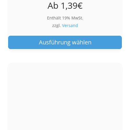
Ab
1,39
€
Enthält 19% MwSt.
zzgl.
Versand
Die
Pro
Ausführung wählen
wei
meh
Var
auf.
Die
Opt
kön
auf
der
Pro
gew