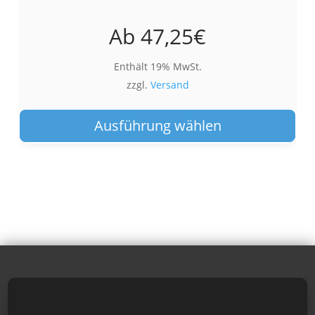
Ab
47,25
€
Enthält 19% MwSt.
zzgl.
Versand
Die
Pro
Ausführung wählen
wei
meh
Var
auf.
Die
Opt
kön
auf
der
Pro