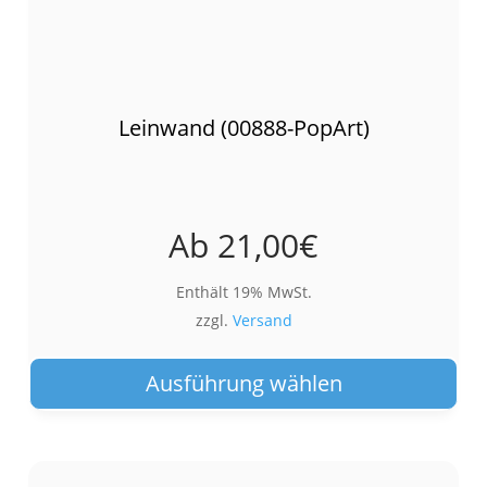
Leinwand (00888-PopArt)
Ab
21,00
€
Enthält 19% MwSt.
zzgl.
Versand
Die
Pro
Ausführung wählen
wei
meh
Var