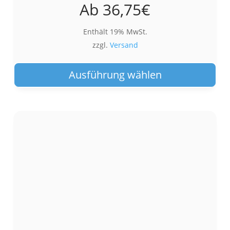
Ab
36,75
€
Enthält 19% MwSt.
zzgl.
Versand
Die
Pro
Ausführung wählen
wei
meh
Var
auf.
Die
Opt
kön
auf
der
Pro
gew