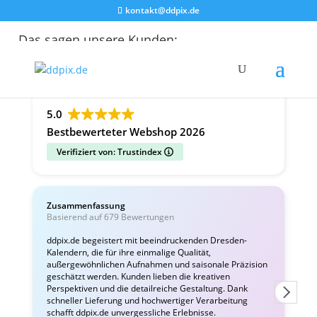
kontakt@ddpix.de
Das sagen unsere Kunden:
Alle Bewertungen
Google
Facebook
5.0
Bestbewerteter Webshop 2026
Verifiziert von: Trustindex
Zusammenfassung
C
Basierend auf 679 Bewertungen
v
ddpix.de begeistert mit beeindruckenden Dresden-
Kalendern, die für ihre einmalige Qualität,
W
außergewöhnlichen Aufnahmen und saisonale Präzision
i
geschätzt werden. Kunden lieben die kreativen
Perspektiven und die detailreiche Gestaltung. Dank
schneller Lieferung und hochwertiger Verarbeitung
schafft ddpix.de unvergessliche Erlebnisse.