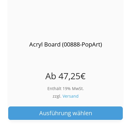
Acryl Board (00888-PopArt)
Ab
47,25
€
Enthält 19% MwSt.
zzgl.
Versand
Die
Pro
Ausführung wählen
wei
meh