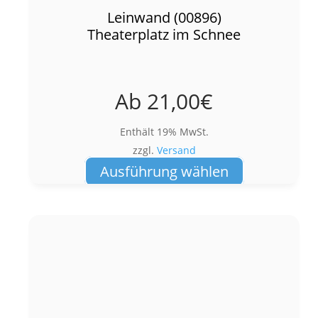
Leinwand (00896)
Theaterplatz im Schnee
Ab
21,00
€
Enthält 19% MwSt.
zzgl.
Versand
Dieses
Ausführung wählen
Produkt
weist
mehrere
Varianten
auf.
Die
Optionen
können