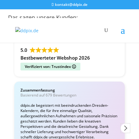
kontakt@ddpix.de
Das sagen unsere Kunden:
Alle Bewertungen
Google
Facebook
5.0
Bestbewerteter Webshop 2026
Verifiziert von: Trustindex
Zusammenfassung
C
Basierend auf 679 Bewertungen
v
ddpix.de begeistert mit beeindruckenden Dresden-
Kalendern, die für ihre einmalige Qualität,
W
außergewöhnlichen Aufnahmen und saisonale Präzision
i
geschätzt werden. Kunden lieben die kreativen
Perspektiven und die detailreiche Gestaltung. Dank
schneller Lieferung und hochwertiger Verarbeitung
schafft ddpix.de unvergessliche Erlebnisse.