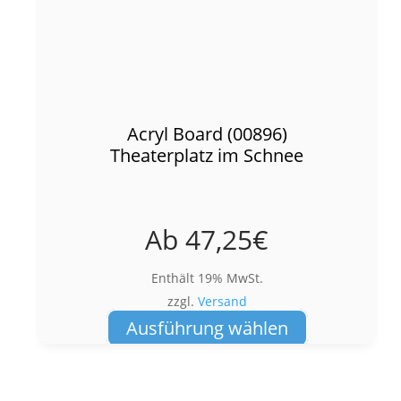
Acryl Board (00896)
Theaterplatz im Schnee
Ab
47,25
€
Enthält 19% MwSt.
zzgl.
Versand
Dieses
Ausführung wählen
Produkt
weist
mehrere