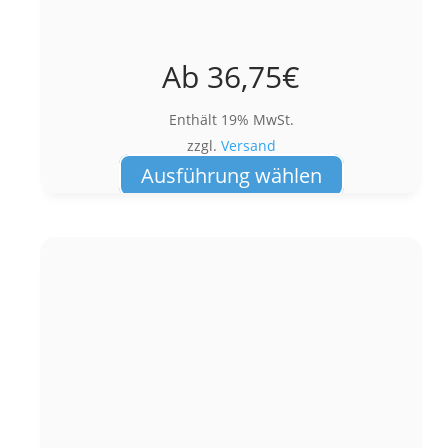
Ab
36,75
€
Enthält 19% MwSt.
zzgl.
Versand
Dieses
Ausführung wählen
Produkt
weist
mehrere
Varianten
auf.
Die
Optionen
können
auf
der