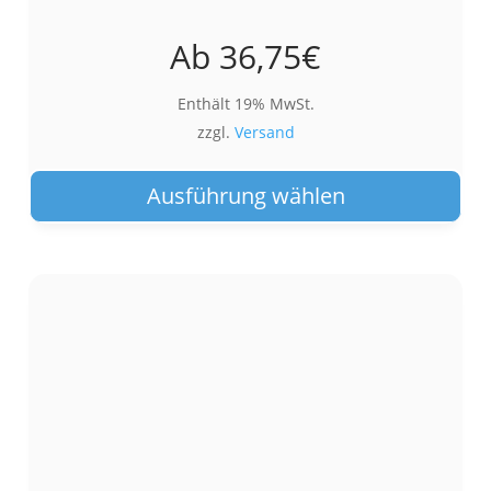
Ab
36,75
€
Enthält 19% MwSt.
zzgl.
Versand
Die
Pro
Ausführung wählen
wei
meh
Var
auf.
Die
Opt
kön
auf
der
Pro