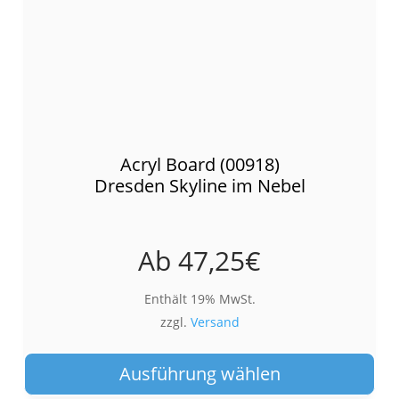
Acryl Board (00918)
Dresden Skyline im Nebel
Ab
47,25
€
Enthält 19% MwSt.
zzgl.
Versand
Die
Pro
Ausführung wählen
wei