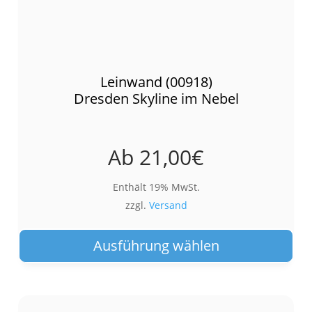
Leinwand (00918)
Dresden Skyline im Nebel
Ab
21,00
€
Enthält 19% MwSt.
zzgl.
Versand
Die
Pro
Ausführung wählen
wei
meh
Var