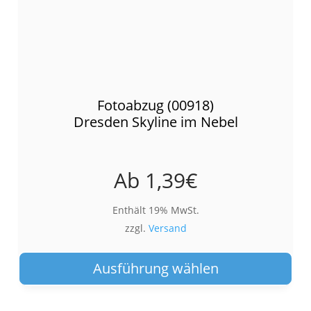
Fotoabzug (00918)
Dresden Skyline im Nebel
Ab
1,39
€
Enthält 19% MwSt.
zzgl.
Versand
Die
Pro
Ausführung wählen
wei
meh