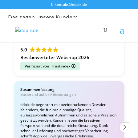
kontakt@ddpix.de
Das sagen unsere Kunden:
Alle Bewertungen
Google
Facebook
5.0
Bestbewerteter Webshop 2026
Verifiziert von: Trustindex
Zusammenfassung
C
Basierend auf 679 Bewertungen
v
ddpix.de begeistert mit beeindruckenden Dresden-
Kalendern, die für ihre einmalige Qualität,
W
außergewöhnlichen Aufnahmen und saisonale Präzision
i
geschätzt werden. Kunden lieben die kreativen
Perspektiven und die detailreiche Gestaltung. Dank
schneller Lieferung und hochwertiger Verarbeitung
schafft ddpix.de unvergessliche Erlebnisse.