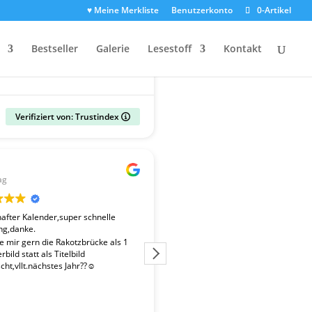
♥ Meine Merkliste
Benutzerkonto
0-Artikel
Bestseller
Galerie
Lesestoff
Kontakt
Verifiziert von: Trustindex
Gerald
ag
vor 2 Wochen
fter Kalender,super schnelle
Der Kalender "Sachsen 2027" ent
ng,danke.
überdurchschnittlich gute Fotos. 
Fotografen ist es gelungen, beso
te mir gern die Rakotzbrücke als 1
Stimmungen einzufangen. Wir wa
bild statt als Titelbild
zufrieden mit der schnellen Liefe
ht,vllt.nächstes Jahr??☺️