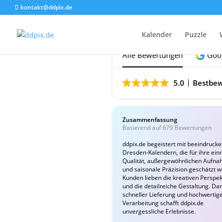
kontakt@ddpix.de
Das sagen unsere Ku
Kalender
Puzzle
Alle Bewertungen
Goo
5.0
Bestbew
Zusammenfassung
Basierend auf 679 Bewertungen
ddpix.de begeistert mit beeindruck
Dresden-Kalendern, die für ihre ein
Qualität, außergewöhnlichen Aufn
und saisonale Präzision geschätzt 
Kunden lieben die kreativen Perspek
und die detailreiche Gestaltung. Da
schneller Lieferung und hochwertig
Verarbeitung schafft ddpix.de
unvergessliche Erlebnisse.