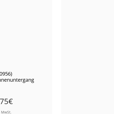
00956)
nnenuntergang
,75
€
% MwSt.