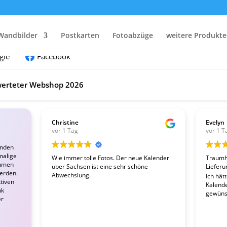
nden:
Wandbilder
Postkarten
Fotoabzüge
weitere Produkte
gle
Facebook
erteter Webshop 2026
Christine
Evelyn
vor 1 Tag
vor 1 T
enden
malige
Wie immer tolle Fotos. Der neue Kalender
Traumha
ahmen
über Sachsen ist eine sehr schöne
Lieferu
werden.
Abwechslung.
Ich hät
tiven
Kalender
nk
gewünsc
er