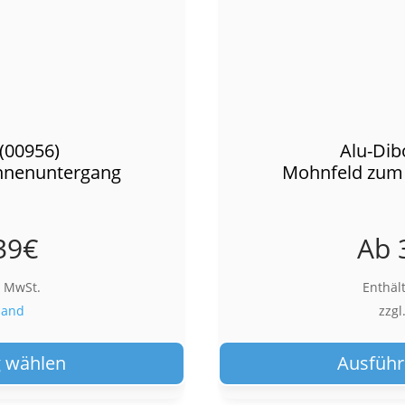
(00956)
Alu-Dib
nnenuntergang
Mohnfeld zum
39
€
Ab
% MwSt.
Enthäl
sand
zzgl
Dieses
Produkt
 wählen
Ausführ
weist
mehrere