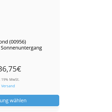
ond (00956)
 Sonnenuntergang
36,75
€
t 19% MwSt.
.
Versand
Dieses
Produkt
ung wählen
weist
mehrere