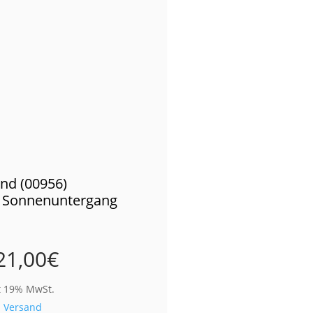
nd (00956)
 Sonnenuntergang
21,00
€
t 19% MwSt.
.
Versand