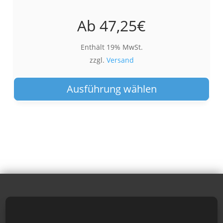
Ab
47,25
€
Enthält 19% MwSt.
zzgl.
Versand
Die
Pro
Ausführung wählen
wei
meh
Var
auf.
Die
Opt
kön
auf
der
Pro