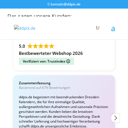
kontakt@ddpix.de
Das sagen unsere Kunden:
Alle Bewertungen
Google
Facebook
5.0
Bestbewerteter Webshop 2026
Verifiziert von: Trustindex
Zusammenfassung
C
Basierend auf 679 Bewertungen
v
ddpix.de begeistert mit beeindruckenden Dresden-
Kalendern, die für ihre einmalige Qualität,
W
außergewöhnlichen Aufnahmen und saisonale Präzision
i
geschätzt werden. Kunden lieben die kreativen
Perspektiven und die detailreiche Gestaltung. Dank
schneller Lieferung und hochwertiger Verarbeitung
schafft ddpix.de unvergessliche Erlebnisse.