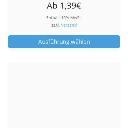
Ab
1,39
€
Enthält 19% MwSt.
zzgl.
Versand
Die
Pro
Ausführung wählen
wei
meh
Var
auf.
Die
Opt
kön
auf
der
Pro
gew