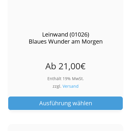
Leinwand (01026)
Blaues Wunder am Morgen
Ab
21,00
€
Enthält 19% MwSt.
zzgl.
Versand
Die
Pro
Ausführung wählen
wei
meh
Var