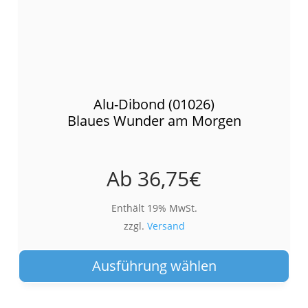
Alu-Dibond (01026)
Blaues Wunder am Morgen
Ab
36,75
€
Enthält 19% MwSt.
zzgl.
Versand
Die
Pro
Ausführung wählen
wei
meh