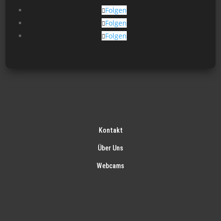
gew
Folgen
wer
Folgen
Folgen
Kontakt
Über Uns
Webcams