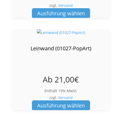
zzgl.
Versand
Dieses
Ausführung wählen
Produkt
weist
mehrere
Varianten
auf.
Leinwand (01027-PopArt)
Die
Optionen
können
auf
Ab
21,00
€
der
Produktseite
Enthält 19% MwSt.
gewählt
zzgl.
Versand
werden
Dieses
Ausführung wählen
Produkt
weist