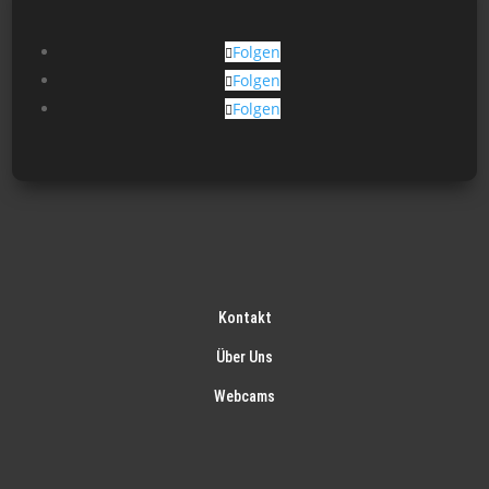
der
Produktseite
Folgen
gewählt
Folgen
werden
Folgen
Kontakt
Über Uns
Webcams