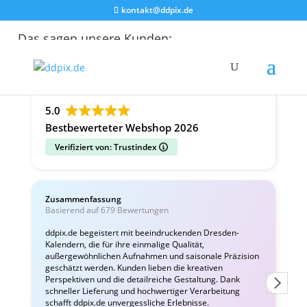
kontakt@ddpix.de
Das sagen unsere Kunden:
Alle Bewertungen
Google
Facebook
5.0
Bestbewerteter Webshop 2026
Verifiziert von: Trustindex
Zusammenfassung
C
Basierend auf 679 Bewertungen
v
ddpix.de begeistert mit beeindruckenden Dresden-
Kalendern, die für ihre einmalige Qualität,
W
außergewöhnlichen Aufnahmen und saisonale Präzision
i
geschätzt werden. Kunden lieben die kreativen
Perspektiven und die detailreiche Gestaltung. Dank
schneller Lieferung und hochwertiger Verarbeitung
schafft ddpix.de unvergessliche Erlebnisse.