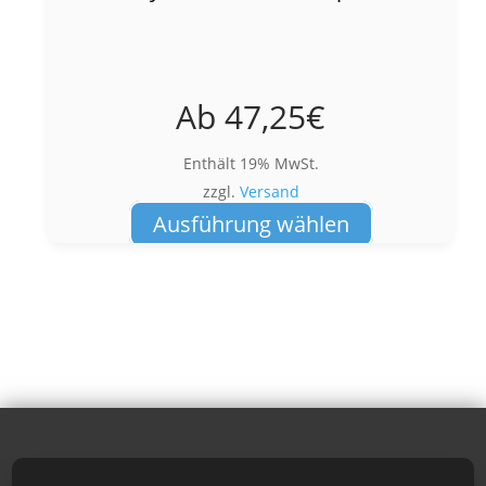
Die
Optionen
können
auf
Ab
47,25
€
der
Produktseite
Enthält 19% MwSt.
gewählt
zzgl.
Versand
werden
Dieses
Ausführung wählen
Produkt
weist
mehrere
Varianten
auf.
Die
Optionen
können
auf