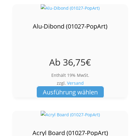
mehrere
Varianten
auf.
Alu-Dibond (01027-PopArt)
Die
Optionen
können
auf
Ab
36,75
€
der
Produktseite
Enthält 19% MwSt.
gewählt
zzgl.
Versand
werden
Dieses
Ausführung wählen
Produkt
weist
mehrere
Varianten
auf.
Acryl Board (01027-PopArt)