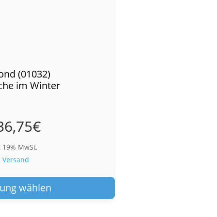
ond (01032)
che im Winter
36,75
€
t 19% MwSt.
.
Versand
Dieses
Produkt
ung wählen
weist
mehrere