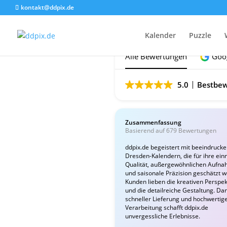
kontakt@ddpix.de
Das sagen unsere Ku
Kalender
Puzzle
Alle Bewertungen
Goo
5.0
Bestbew
Zusammenfassung
Basierend auf 679 Bewertungen
ddpix.de begeistert mit beeindruck
Dresden-Kalendern, die für ihre ein
Qualität, außergewöhnlichen Aufn
und saisonale Präzision geschätzt 
Kunden lieben die kreativen Perspek
und die detailreiche Gestaltung. Da
schneller Lieferung und hochwertig
Verarbeitung schafft ddpix.de
unvergessliche Erlebnisse.