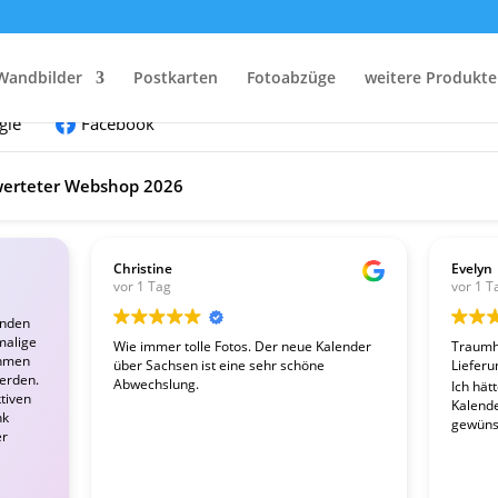
nden:
Wandbilder
Postkarten
Fotoabzüge
weitere Produkte
gle
Facebook
erteter Webshop 2026
Christine
Evelyn
vor 1 Tag
vor 1 T
enden
malige
Wie immer tolle Fotos. Der neue Kalender
Traumha
ahmen
über Sachsen ist eine sehr schöne
Lieferu
werden.
Abwechslung.
Ich hät
tiven
Kalender
nk
gewünsc
er