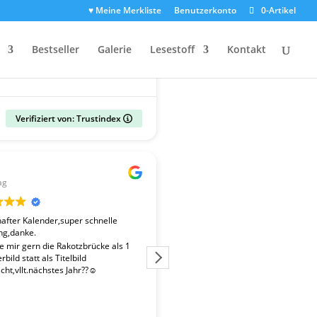
♥ Meine Merkliste
Benutzerkonto
0-Artikel
Bestseller
Galerie
Lesestoff
Kontakt
Verifiziert von: Trustindex
Gerald
ag
vor 2 Wochen
fter Kalender,super schnelle
Der Kalender "Sachsen 2027" ent
ng,danke.
überdurchschnittlich gute Fotos. 
Fotografen ist es gelungen, beso
te mir gern die Rakotzbrücke als 1
Stimmungen einzufangen. Wir wa
bild statt als Titelbild
zufrieden mit der schnellen Liefe
ht,vllt.nächstes Jahr??☺️