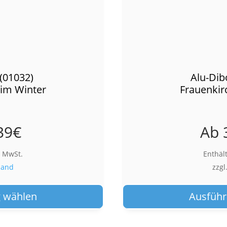
(01032)
Alu-Dib
 im Winter
Frauenkir
39
€
Ab
% MwSt.
Enthäl
sand
zzgl
Dieses
Produkt
 wählen
Ausführ
weist
mehrere