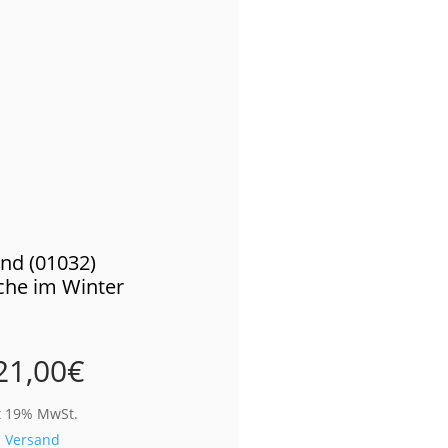
nd (01032)
che im Winter
21,00
€
t 19% MwSt.
.
Versand