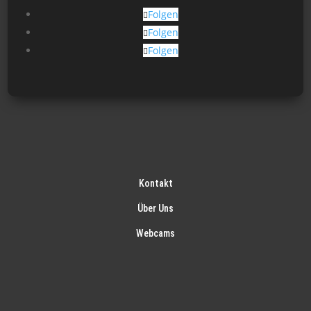
gew
Folgen
wer
Folgen
Folgen
Kontakt
Über Uns
Webcams