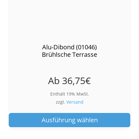
Alu-Dibond (01046)
Brühlsche Terrasse
Ab
36,75
€
Enthält 19% MwSt.
zzgl.
Versand
Die
Pro
Ausführung wählen
wei
meh