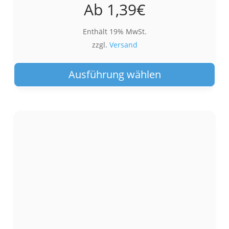
Ab
1,39
€
Enthält 19% MwSt.
zzgl.
Versand
Die
Pro
Ausführung wählen
wei
meh
Var
auf.
Die
Opt
kön
auf
der
Pro
gew