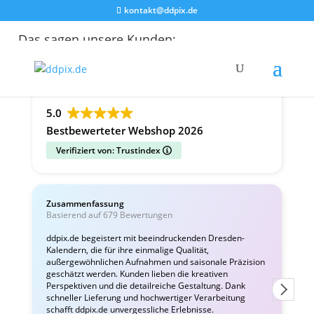
kontakt@ddpix.de
Das sagen unsere Kunden:
Alle Bewertungen
Google
Facebook
5.0
Bestbewerteter Webshop 2026
Verifiziert von: Trustindex
Zusammenfassung
C
Basierend auf 679 Bewertungen
v
ddpix.de begeistert mit beeindruckenden Dresden-
Kalendern, die für ihre einmalige Qualität,
W
außergewöhnlichen Aufnahmen und saisonale Präzision
i
geschätzt werden. Kunden lieben die kreativen
Perspektiven und die detailreiche Gestaltung. Dank
schneller Lieferung und hochwertiger Verarbeitung
schafft ddpix.de unvergessliche Erlebnisse.