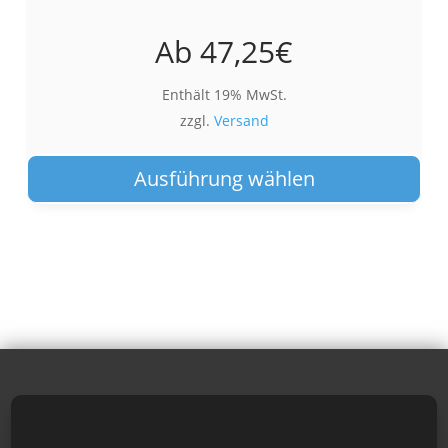
Ab
47,25
€
Enthält 19% MwSt.
zzgl.
Versand
Die
Pro
Ausführung wählen
wei
meh
Var
auf.
Die
Opt
kön
auf
der
Pro