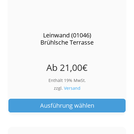
Leinwand (01046)
Brühlsche Terrasse
Ab
21,00
€
Enthält 19% MwSt.
zzgl.
Versand
Die
Pro
Ausführung wählen
wei
meh
Var