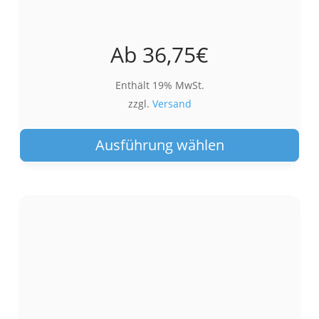
Ab
36,75
€
Enthält 19% MwSt.
zzgl.
Versand
Die
Pro
Ausführung wählen
wei
meh
Var
auf.
Die
Opt
kön
auf
der