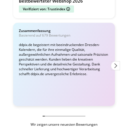
Bestbewerteter Webshop 2026
Verifiziert von: Trustindex
Zusammenfassung
C
Basierend auf 679 Bewertungen
v
ddpix.de begeistert mit beeindruckenden Dresden-
Kalendern, die für ihre einmalige Qualität,
W
außergewöhnlichen Aufnahmen und saisonale Präzision
i
geschätzt werden. Kunden lieben die kreativen
Perspektiven und die detailreiche Gestaltung. Dank
schneller Lieferung und hochwertiger Verarbeitung
schafft ddpix.de unvergessliche Erlebnisse.
Wir zeigen unsere neuesten Bewertungen