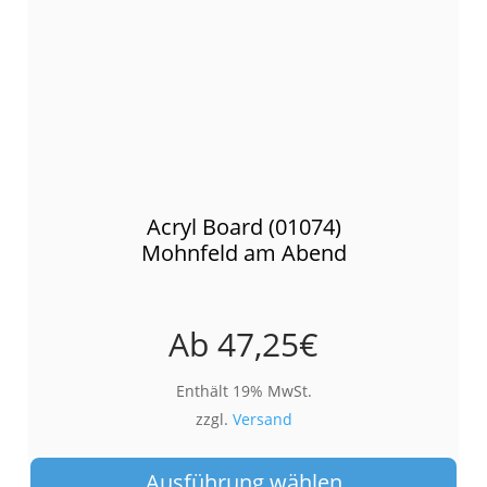
Acryl Board (01074)
Mohnfeld am Abend
Ab
47,25
€
Enthält 19% MwSt.
zzgl.
Versand
Die
Pro
Ausführung wählen