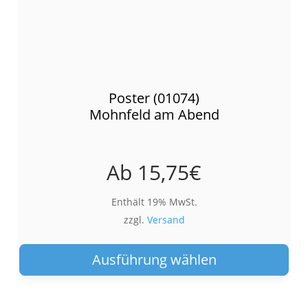
Poster (01074)
Mohnfeld am Abend
Ab
15,75
€
Enthält 19% MwSt.
zzgl.
Versand
Die
Pro
Ausführung wählen
wei
meh