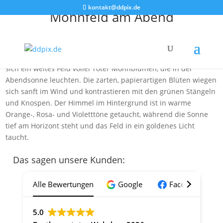
kontakt@ddpix.de
Mohnfeld am Abend
Das Bild zeigt ein malerisches Mohnfeld bei Großröhrsdorf, in
der Nähe von Dresden, aufgenommen mit einer Drohne
während eines Sonnenuntergangs. Im Vordergrund erstreckt
sich ein weites Feld voller roter Mohnblumen, die in der
Abendsonne leuchten. Die zarten, papierartigen Blüten wiegen
sich sanft im Wind und kontrastieren mit den grünen Stängeln
und Knospen. Der Himmel im Hintergrund ist in warme
Orange-, Rosa- und Violetttöne getaucht, während die Sonne
tief am Horizont steht und das Feld in ein goldenes Licht
taucht.
Das sagen unsere Kunden:
Alle Bewertungen
Google
Facebook
5.0