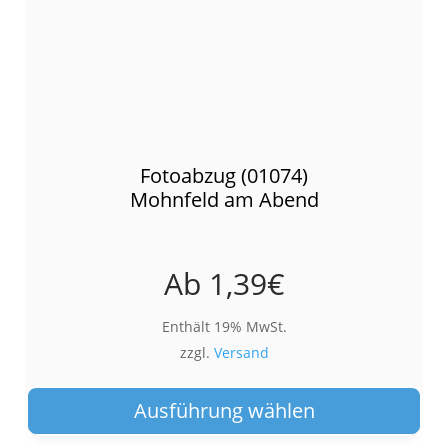
Fotoabzug (01074)
Mohnfeld am Abend
Ab
1,39
€
Enthält 19% MwSt.
zzgl.
Versand
Die
Pro
Ausführung wählen
wei