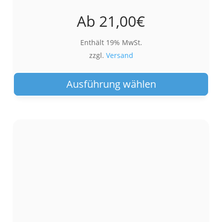
Ab
21,00
€
Enthält 19% MwSt.
zzgl.
Versand
Die
Pro
Ausführung wählen
wei
meh
Var
auf.
Die
Opt
kön
auf
der
Pro