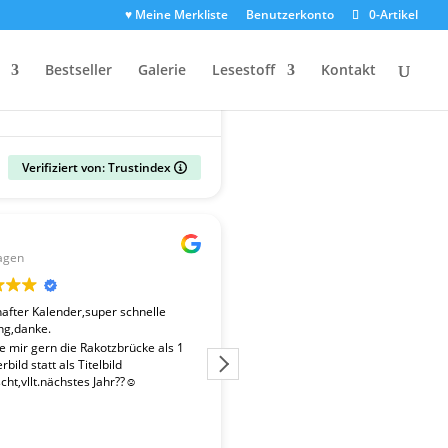
♥ Meine Merkliste
Benutzerkonto
0-Artikel
Bestseller
Galerie
Lesestoff
Kontakt
Verifiziert von: Trustindex
Gerald
agen
vor 2 Wochen
fter Kalender,super schnelle
Der Kalender "Sachsen 2027" ent
ng,danke.
überdurchschnittlich gute Fotos. 
Fotografen ist es gelungen, beso
te mir gern die Rakotzbrücke als 1
Stimmungen einzufangen. Wir wa
bild statt als Titelbild
zufrieden mit der schnellen Liefe
ht,vllt.nächstes Jahr??☺️