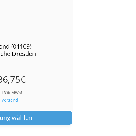
ond (01109)
rche Dresden
36,75
€
t 19% MwSt.
.
Versand
Dieses
Produkt
ung wählen
weist
mehrere