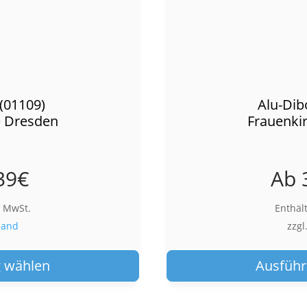
(01109)
Alu-Dib
e Dresden
Frauenki
39
€
Ab
% MwSt.
Enthäl
sand
zzgl
Dieses
Produkt
 wählen
Ausführ
weist
mehrere