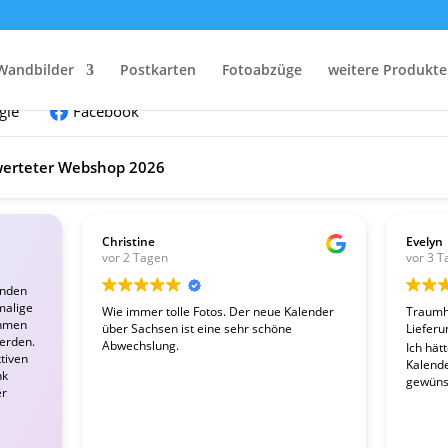
nden:
Wandbilder
Postkarten
Fotoabzüge
weitere Produkte
gle
Facebook
erteter Webshop 2026
Christine
Evelyn
vor 2 Tagen
vor 3 T
enden
malige
Wie immer tolle Fotos. Der neue Kalender
Traumha
ahmen
über Sachsen ist eine sehr schöne
Lieferu
werden.
Abwechslung.
Ich hät
tiven
Kalender
nk
gewünsc
er