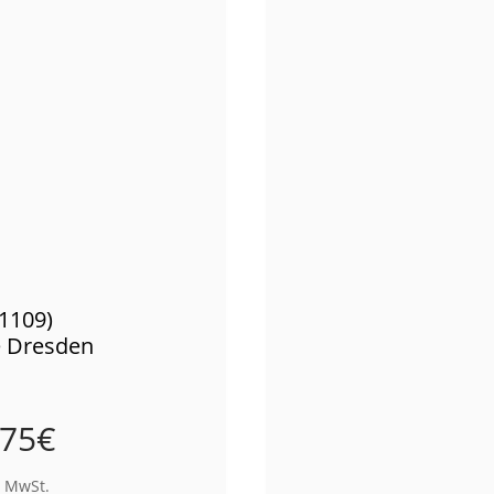
01109)
e Dresden
,75
€
% MwSt.