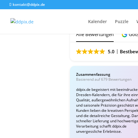
kontakt@ddpix.de
Das sagen unsere Ku
Kalender
Puzzle
Alle Bewertungen
Goo
5.0
Bestbew
Zusammenfassung
Basierend auf 679 Bewertungen
ddpix.de begeistert mit beeindruck
Dresden-Kalendern, die für ihre ein
Qualität, außergewöhnlichen Aufn
und saisonale Präzision geschätzt 
Kunden lieben die kreativen Perspek
und die detailreiche Gestaltung. Da
schneller Lieferung und hochwertig
Verarbeitung schafft ddpix.de
unvergessliche Erlebnisse.